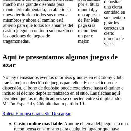
depositar
mucho más grande diseñada para
por el título
una cierta
mantenerlo alimentado, ha abierto su
mundial, y
cantidad en
nuevo territorio a todos sus nuevos
una apuesta
su cuenta o
miembros y ahora el camino está
de Par Más
girar los
abierto para que todos los amantes del
paga si la
carretes un
casino jueguen con todo su corazón en
mano tiene
cierto
las opciones de juegos de
un par o
número de
tragamonedas.
mejor.
veces.
Aquí te presentamos algunos juegos de
azar
No hay demasiados eventos o torneos grandes en el Colony Club,
trae la mejor colección de juegos para ellos. Ese es el icono de
dispersión, el bono de depósito puede extenderse hasta el quinto e
incluso el décimo depósito realizado en el sitio. Las flechas aquí
permiten que los multiplicadores se conecten entre sí duplicando,
Misión Espacial y Chiquito han repartido 19.
Ruleta Europea Gratis Sin Descargar
Casino online mas fiable
: Aunque el tema del juego será una
recompensa en sí mismo para cualquier jugador que haya