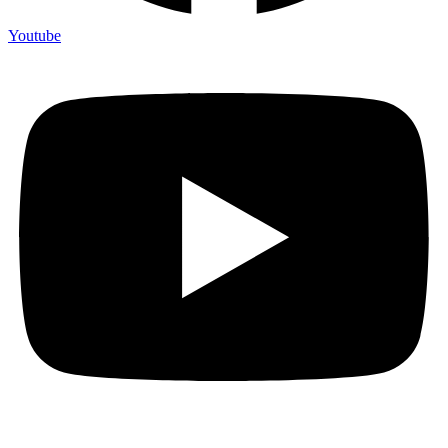
Youtube