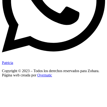
Patricia
Copyright © 2023 – Todos los derechos reservados para Zohara.
Página web creada por
Overnatic