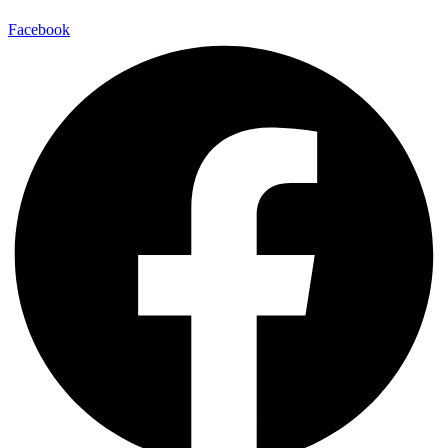
Facebook