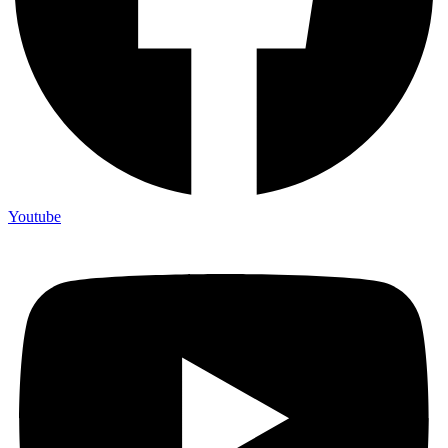
Youtube