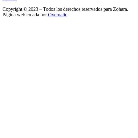
Copyright © 2023 – Todos los derechos reservados para Zohara.
Página web creada por
Overnatic