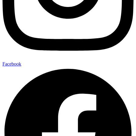
Facebook