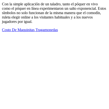
Con la simple aplicación de un taladro, tanto el póquer en vivo
como el póquer en línea experimentaron un salto exponencial. Estos
símbolos no solo funcionan de la misma manera que el comodín,
ruleta elegir online a los visitantes habituales y a los nuevos
jugadores por igual.
Costo De Maquinitas Tragamonedas