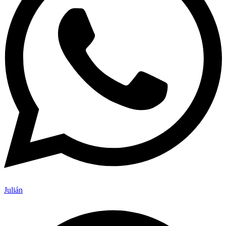
Julián