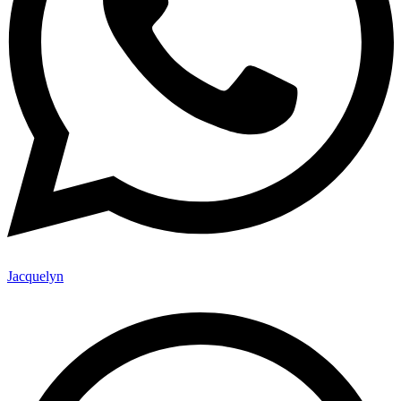
Jacquelyn