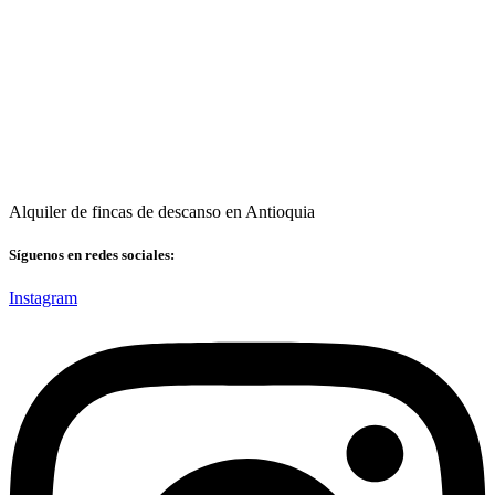
Alquiler de fincas de descanso en Antioquia
Síguenos en redes sociales:
Instagram