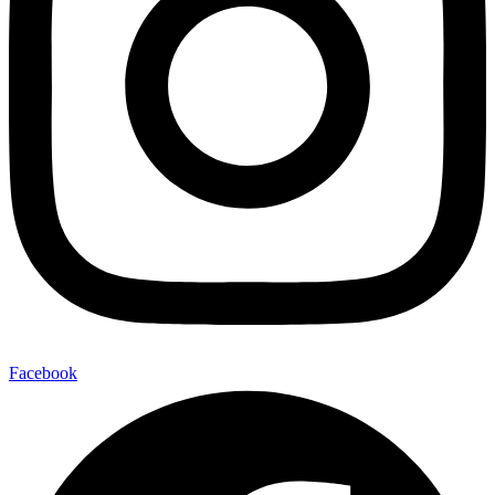
Facebook