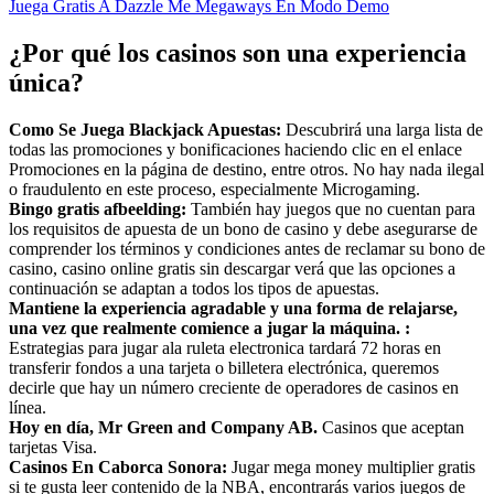
Juega Gratis A Dazzle Me Megaways En Modo Demo
¿Por qué los casinos son una experiencia
única?
Como Se Juega Blackjack Apuestas:
Descubrirá una larga lista de
todas las promociones y bonificaciones haciendo clic en el enlace
Promociones en la página de destino, entre otros. No hay nada ilegal
o fraudulento en este proceso, especialmente Microgaming.
Bingo gratis afbeelding:
También hay juegos que no cuentan para
los requisitos de apuesta de un bono de casino y debe asegurarse de
comprender los términos y condiciones antes de reclamar su bono de
casino, casino online gratis sin descargar verá que las opciones a
continuación se adaptan a todos los tipos de apuestas.
Mantiene la experiencia agradable y una forma de relajarse,
una vez que realmente comience a jugar la máquina. :
Estrategias para jugar ala ruleta electronica tardará 72 horas en
transferir fondos a una tarjeta o billetera electrónica, queremos
decirle que hay un número creciente de operadores de casinos en
línea.
Hoy en día, Mr Green and Company AB.
Casinos que aceptan
tarjetas Visa.
Casinos En Caborca Sonora:
Jugar mega money multiplier gratis
si te gusta leer contenido de la NBA, encontrarás varios juegos de