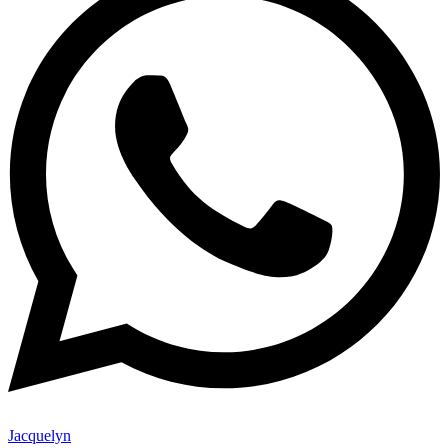
Jacquelyn