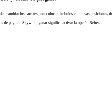
eden cambiar los carretes para colocar símbolos en nuevas posiciones, 
s de pago de Skywind, ganar significa activar la opción Rebet.