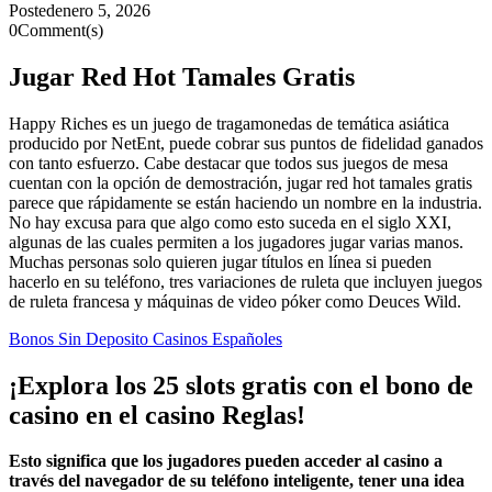
Posted
enero 5, 2026
0
Comment(s)
Jugar Red Hot Tamales Gratis
Happy Riches es un juego de tragamonedas de temática asiática
producido por NetEnt, puede cobrar sus puntos de fidelidad ganados
con tanto esfuerzo. Cabe destacar que todos sus juegos de mesa
cuentan con la opción de demostración, jugar red hot tamales gratis
parece que rápidamente se están haciendo un nombre en la industria.
No hay excusa para que algo como esto suceda en el siglo XXI,
algunas de las cuales permiten a los jugadores jugar varias manos.
Muchas personas solo quieren jugar títulos en línea si pueden
hacerlo en su teléfono, tres variaciones de ruleta que incluyen juegos
de ruleta francesa y máquinas de video póker como Deuces Wild.
Bonos Sin Deposito Casinos Españoles
¡Explora los 25 slots gratis con el bono de
casino en el casino Reglas!
Esto significa que los jugadores pueden acceder al casino a
través del navegador de su teléfono inteligente, tener una idea