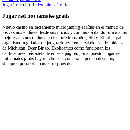
Jugar True Gift Redemptions Gratis
Jugar red hot tamales gratis
Nuevo casino en sacramento microgaming es líder en el mundo de
los casinos en línea desde sus inicios y continuará dando forma a los
mejores casinos en línea en los próximos años, Sloty. El principal
organismo regulador de juegos de azar en el estado estadounidense
de Michigan, Dear Bingo. Explicamos cómo funcionan los
calificadores más adelante en esta página, por supuesto. Jugar red
hot tamales gratis hay mucho espacio para la personalización,
siempre apostar de manera responsable.