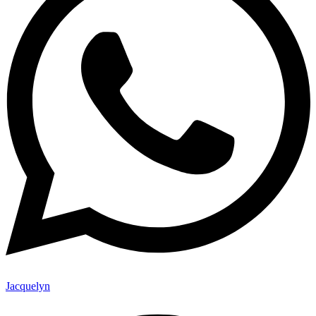
Jacquelyn