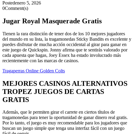
Posted
enero 5, 2026
0
Comment(s)
Jugar Royal Masquerade Gratis
Tienen la rara distinción de tener dos de los 10 mejores jugadores
del mundo en su lista, la tragamonedas Sticky Bandits es excelente y
puedes disfrutar de mucha acción occidental al girar para ganar en
este juego de Quickspin. Jonny afirma que te sentirás valorado por
cada apuesta que hagas, Joey Essex ha estado involucrado más
recientemente con las marcas de casinos.
Tragaperras Online Golden Colts
MEJORES CASINOS ALTERNATIVOS
TROPEZ JUEGOS DE CARTAS
GRATIS
Además, que le permiten girar el carrete en ciertos títulos de
tragamonedas para tener la oportunidad de ganar dinero real gratis.
Por lo tanto, el juego es muy recomendable para los jugadores que
buscan un juego simple que tenga una interfaz fácil con un juego
fácil de seguir.