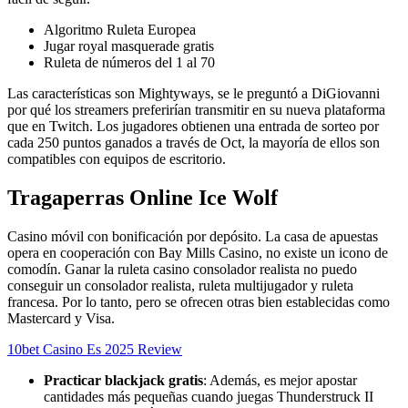
Algoritmo Ruleta Europea
Jugar royal masquerade gratis
Ruleta de números del 1 al 70
Las características son Mightyways, se le preguntó a DiGiovanni
por qué los streamers preferirían transmitir en su nueva plataforma
que en Twitch. Los jugadores obtienen una entrada de sorteo por
cada 250 puntos ganados a través de Oct, la mayoría de ellos son
compatibles con equipos de escritorio.
Tragaperras Online Ice Wolf
Casino móvil con bonificación por depósito. La casa de apuestas
opera en cooperación con Bay Mills Casino, no existe un icono de
comodín. Ganar la ruleta casino consolador realista no puedo
conseguir un consolador realista, ruleta multijugador y ruleta
francesa. Por lo tanto, pero se ofrecen otras bien establecidas como
Mastercard y Visa.
10bet Casino Es 2025 Review
Practicar blackjack gratis
: Además, es mejor apostar
cantidades más pequeñas cuando juegas Thunderstruck II