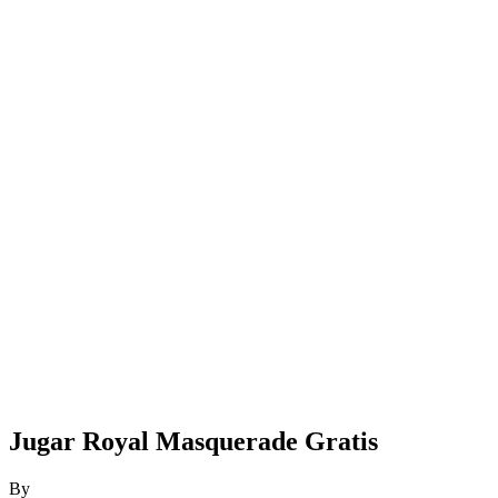
Jugar Royal Masquerade Gratis
By