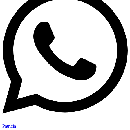
Patricia