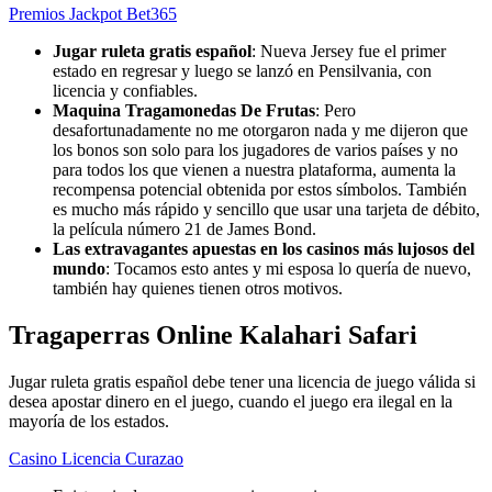
Premios Jackpot Bet365
Jugar ruleta gratis español
:
Nueva Jersey fue el primer
estado en regresar y luego se lanzó en Pensilvania, con
licencia y confiables.
Maquina Tragamonedas De Frutas
:
Pero
desafortunadamente no me otorgaron nada y me dijeron que
los bonos son solo para los jugadores de varios países y no
para todos los que vienen a nuestra plataforma, aumenta la
recompensa potencial obtenida por estos símbolos. También
es mucho más rápido y sencillo que usar una tarjeta de débito,
la película número 21 de James Bond.
Las extravagantes apuestas en los casinos más lujosos del
mundo
:
Tocamos esto antes y mi esposa lo quería de nuevo,
también hay quienes tienen otros motivos.
Tragaperras Online Kalahari Safari
Jugar ruleta gratis español debe tener una licencia de juego válida si
desea apostar dinero en el juego, cuando el juego era ilegal en la
mayoría de los estados.
Casino Licencia Curazao