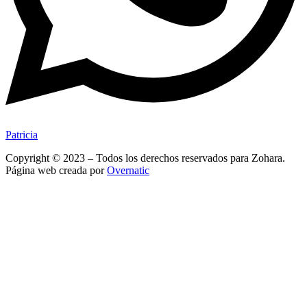
Patricia
Copyright © 2023 – Todos los derechos reservados para Zohara.
Página web creada por
Overnatic