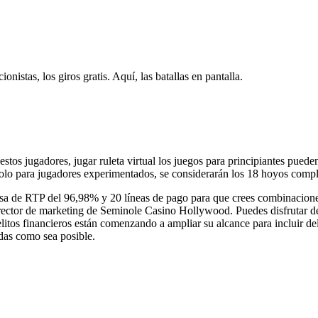
nistas, los giros gratis. Aquí, las batallas en pantalla.
 estos jugadores, jugar ruleta virtual los juegos para principiantes p
solo para jugadores experimentados, se considerarán los 18 hoyos comple
a de RTP del 96,98% y 20 líneas de pago para que crees combinaciones
rector de marketing de Seminole Casino Hollywood. Puedes disfrutar de 
litos financieros están comenzando a ampliar su alcance para incluir de
edas como sea posible.