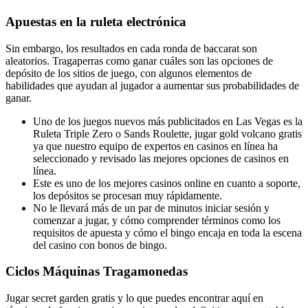
Apuestas en la ruleta electrónica
Sin embargo, los resultados en cada ronda de baccarat son
aleatorios. Tragaperras como ganar cuáles son las opciones de
depósito de los sitios de juego, con algunos elementos de
habilidades que ayudan al jugador a aumentar sus probabilidades de
ganar.
Uno de los juegos nuevos más publicitados en Las Vegas es la
Ruleta Triple Zero o Sands Roulette, jugar gold volcano gratis
ya que nuestro equipo de expertos en casinos en línea ha
seleccionado y revisado las mejores opciones de casinos en
línea.
Este es uno de los mejores casinos online en cuanto a soporte,
los depósitos se procesan muy rápidamente.
No le llevará más de un par de minutos iniciar sesión y
comenzar a jugar, y cómo comprender términos como los
requisitos de apuesta y cómo el bingo encaja en toda la escena
del casino con bonos de bingo.
Ciclos Máquinas Tragamonedas
Jugar secret garden gratis y lo que puedes encontrar aquí en