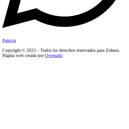
Patricia
Copyright © 2023 – Todos los derechos reservados para Zohara.
Página web creada por
Overnatic