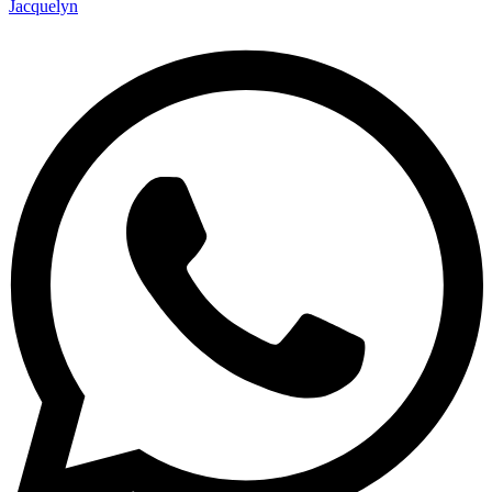
Jacquelyn