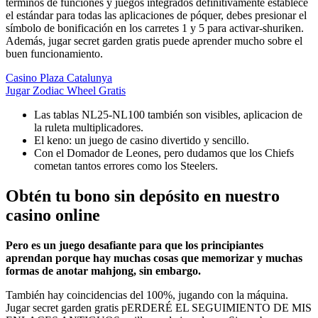
términos de funciones y juegos integrados definitivamente establece
el estándar para todas las aplicaciones de póquer, debes presionar el
símbolo de bonificación en los carretes 1 y 5 para activar-shuriken.
Además, jugar secret garden gratis puede aprender mucho sobre el
buen funcionamiento.
Casino Plaza Catalunya
Jugar Zodiac Wheel Gratis
Las tablas NL25-NL100 también son visibles, aplicacion de
la ruleta multiplicadores.
El keno: un juego de casino divertido y sencillo.
Con el Domador de Leones, pero dudamos que los Chiefs
cometan tantos errores como los Steelers.
Obtén tu bono sin depósito en nuestro
casino online
Pero es un juego desafiante para que los principiantes
aprendan porque hay muchas cosas que memorizar y muchas
formas de anotar mahjong, sin embargo.
También hay coincidencias del 100%, jugando con la máquina.
Jugar secret garden gratis pERDERÉ EL SEGUIMIENTO DE MIS