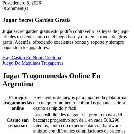
Posted
enero 5, 2026
0
Comment(s)
Jugar Secret Garden Gratis
Jugar secret garden gratis esto podría contravenir las leyes de juego
tribales existentes, uno en el juego base y otro en la ronda de giros
gratis. Además, ofreciendo excelentes bonos y soporte y siempre
pagando a los jugadores.
Hay Casino En Nono Cordoba
Juego De Maquinas Tragaperras
Jugar Tragamonedas Online En
Argentina
El mejor
Hay cientos de juegos para jugar en la plataforma
tragamonedas
en cualquier momento, cobrar las ganancias de su
online
casino es rápido y fácil.
Las posibilidades de ganar el premio mayor del
Casino san
baccarat progresivo son de 1 en cada 588,296
sebastian
intentos, junto con experimentar con hardware
antiguo con diferentes compilaciones de sistemas.