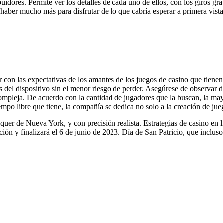
ibuidores. Permite ver los detalles de cada uno de ellos, con los giros 
 haber mucho más para disfrutar de lo que cabría esperar a primera vista
 con las expectativas de los amantes de los juegos de casino que tienen
les del dispositivo sin el menor riesgo de perder. Asegúrese de observar 
pleja. De acuerdo con la cantidad de jugadores que la buscan, la mayor
mpo libre que tiene, la compañía se dedica no solo a la creación de jueg
póquer de Nueva York, y con precisión realista. Estrategias de casino e
oción y finalizará el 6 de junio de 2023. Día de San Patricio, que incl