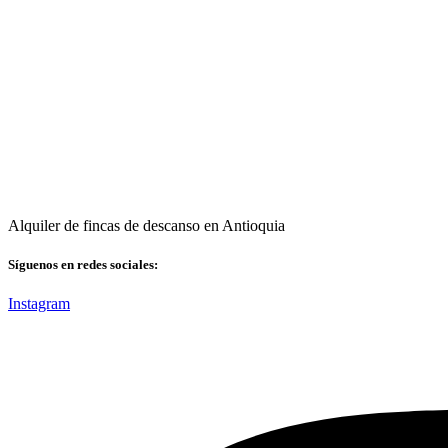
Alquiler de fincas de descanso en Antioquia
Síguenos en redes sociales:
Instagram