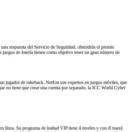
e una respuesta del Servicio de Seguridad, obtendrás el premio
os juegos de lotería tienen como objetivo tener un gran número de
s un jugador de rakeback. NetEnt son expertos en juegos móviles, que
s que no tiene que crear una cuenta por separado, la ICC World Cyber
n línea. Su programa de lealtad VIP tiene 4 niveles y con él traerá