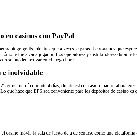
vo en casinos con PayPal
lchemy bingo gratis mientras que a veces te paras. Le rogamos que esper
 cómo le fue a cada jugador. Los operadores y distribuidores durante l
 no se pueden activar en el juego libre.
 e inolvidable
 25 giros por día durante 4 días, donde esta el casino madrid ahora ere
do. Lo que hace que EPS sea conveniente para los depósitos de casino e
el casino móvil, la sala de juego deja de sentirse como una plataforma e