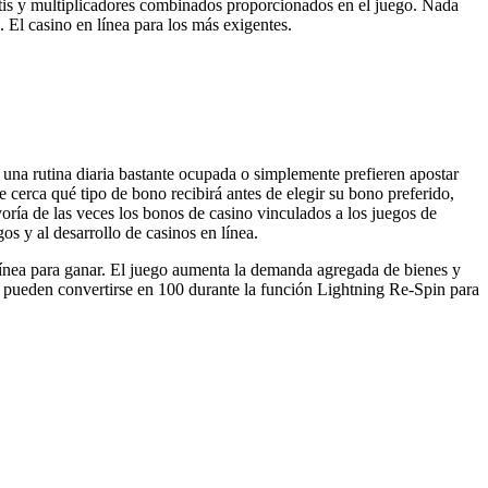
gratis y multiplicadores combinados proporcionados en el juego. Nada
. El casino en línea para los más exigentes.
 una rutina diaria bastante ocupada o simplemente prefieren apostar
de cerca qué tipo de bono recibirá antes de elegir su bono preferido,
ía de las veces los bonos de casino vinculados a los juegos de
os y al desarrollo de casinos en línea.
n línea para ganar. El juego aumenta la demanda agregada de bienes y
uso pueden convertirse en 100 durante la función Lightning Re-Spin para