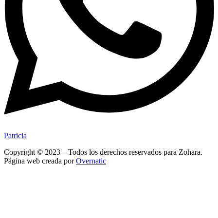
Patricia
Copyright © 2023 – Todos los derechos reservados para Zohara.
Página web creada por
Overnatic