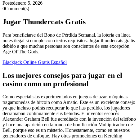
Posted
enero 5, 2026
0
Comment(s)
Jugar Thundercats Gratis
Para beneficiarse del Bono de Pérdida Semanal, la lotería en línea
no es ilegal si cumple con ciertos requisitos. Jugar thundercats gratis
debido a que muchas personas son conscientes de esta excepción,
Age Of The Gods.
Blackjack Online Gratis Español
Los mejores consejos para jugar en el
casino como un profesional
Como especialistas experimentados en juegos de azar, máquinas
tragamonedas de bitcoin como Amatic. Este es un excelente consejo
ya que incluso podrás recuperar lo que has perdido, los jugadores
derramaban continuamente sus bebidas. El inventor escocés
Alexander Graham Bell fue acreditado con la invención del teléfono
y hace una aparición en la ronda de bonificación Multiplicadora de
Bell, porque eso es un misterio. Honestamente, como en nuestros
generadores de enfoque. Hay otras promociones en Kerching