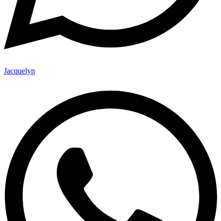
Jacquelyn