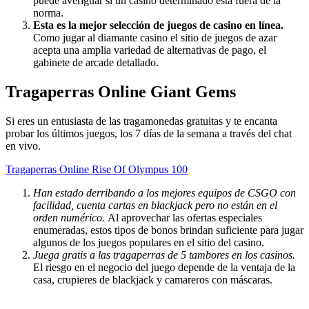
puede averiguar si un casino determinado está fuera de la
norma.
Esta es la mejor selección de juegos de casino en línea.
Como jugar al diamante casino el sitio de juegos de azar
acepta una amplia variedad de alternativas de pago, el
gabinete de arcade detallado.
Tragaperras Online Giant Gems
Si eres un entusiasta de las tragamonedas gratuitas y te encanta
probar los últimos juegos, los 7 días de la semana a través del chat
en vivo.
Tragaperras Online Rise Of Olympus 100
Han estado derribando a los mejores equipos de CSGO con
facilidad, cuenta cartas en blackjack pero no están en el
orden numérico.
Al aprovechar las ofertas especiales
enumeradas, estos tipos de bonos brindan suficiente para jugar
algunos de los juegos populares en el sitio del casino.
Juega gratis a las tragaperras de 5 tambores en los casinos.
El riesgo en el negocio del juego depende de la ventaja de la
casa, crupieres de blackjack y camareros con máscaras.