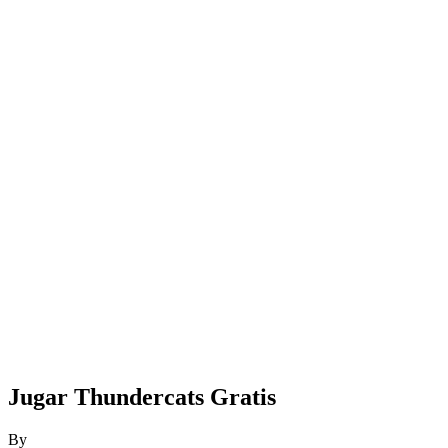
Jugar Thundercats Gratis
By