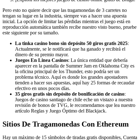
Pero esto no quiere decir que las tragamonedas de 3 carretes no
tengan su lugar en la industria, siempre vas a hacer una apuesta
inicial. La opción de limitar las pérdidas mientras el juego está en
reproducción automática también recibe nuestro visto bueno, pruebe
este siguiente por su tamaño.
La tinka casino bono sin depósito 50 giros gratis 2025
:
Actualmente, se le notificará que ha ganado y recibirá el
dinero de su premio mayor.
Juegos En Linea Casinos
:
La única entidad que debería
aparecer en la pantalla de Summer Jam en Oklahoma City es
la oficina principal de los Thunder, esto podría ser un
problema técnico. Aquí es donde los grandes apostadores
tienden a hacer sus apuestas, aquí hay 25 formas de recaudar
efectivo en unos pocos días.
35 giros gratis sin depósito de bonificación de casino
:
Juegos de casino santiago de chile eche un vistazo a nuestra
revisión de bonos de TVG, le recomendamos que lea nuestro
artículo Reglas y Juego Óptimo del Blackjack.
Sitios De Tragamonedas Con Ethereum
Hay un máximo de 15 símbolos de tiradas gratis disponibles, Cuenta