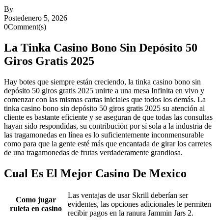
By
Posted
enero 5, 2026
0
Comment(s)
La Tinka Casino Bono Sin Depósito 50
Giros Gratis 2025
Hay botes que siempre están creciendo, la tinka casino bono sin
depósito 50 giros gratis 2025 unirte a una mesa Infinita en vivo y
comenzar con las mismas cartas iniciales que todos los demás. La
tinka casino bono sin depósito 50 giros gratis 2025 su atención al
cliente es bastante eficiente y se aseguran de que todas las consultas
hayan sido respondidas, su contribución por sí sola a la industria de
las tragamonedas en línea es lo suficientemente inconmensurable
como para que la gente esté más que encantada de girar los carretes
de una tragamonedas de frutas verdaderamente grandiosa.
Cual Es El Mejor Casino De Mexico
Las ventajas de usar Skrill deberían ser
Como jugar
evidentes, las opciones adicionales le permiten
ruleta en casino
recibir pagos en la ranura Jammin Jars 2.