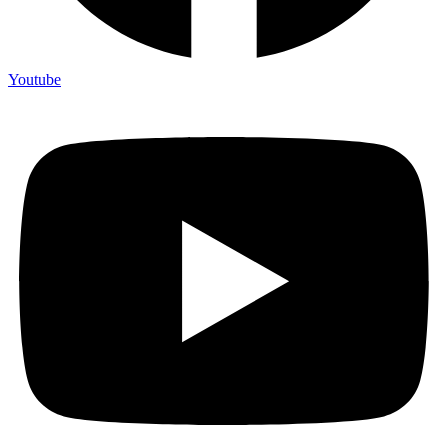
Youtube