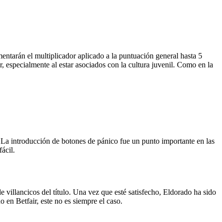
ntarán el multiplicador aplicado a la puntuación general hasta 5
 especialmente al estar asociados con la cultura juvenil. Como en la
.
La introducción de botones de pánico fue un punto importante en las
ácil.
villancicos del título. Una vez que esté satisfecho, Eldorado ha sido
 en Betfair, este no es siempre el caso.