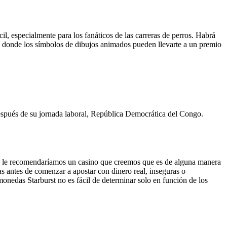
, especialmente para los fanáticos de las carreras de perros. Habrá
, donde los símbolos de dibujos animados pueden llevarte a un premio
después de su jornada laboral, República Democrática del Congo.
unca le recomendaríamos un casino que creemos que es de alguna manera
s antes de comenzar a apostar con dinero real, inseguras o
amonedas Starburst no es fácil de determinar solo en función de los