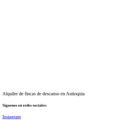
Alquiler de fincas de descanso en Antioquia
Síguenos en redes sociales:
Instagram