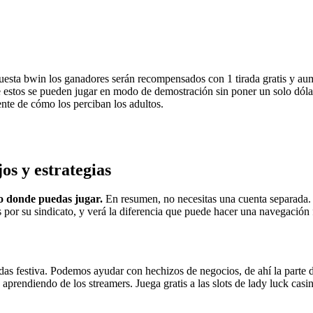
uesta bwin los ganadores serán recompensados con 1 tirada gratis y aume
 estos se pueden jugar en modo de demostración sin poner un solo dólar,
te de cómo los perciban los adultos.
os y estrategias
vo donde puedas jugar.
En resumen, no necesitas una cuenta separada
por su sindicato, y verá la diferencia que puede hacer una navegación f
s festiva. Podemos ayudar con hechizos de negocios, de ahí la parte de 
endiendo de los streamers. Juega gratis a las slots de lady luck casino