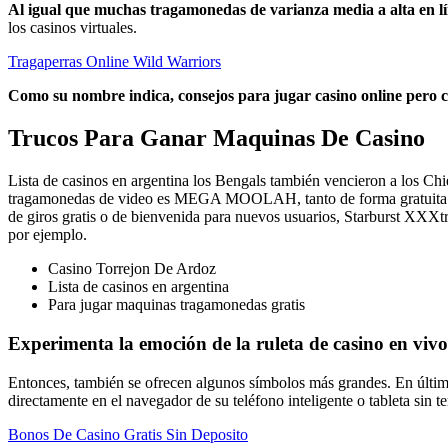
Al igual que muchas tragamonedas de varianza media a alta en lí
los casinos virtuales.
Tragaperras Online Wild Warriors
Como su nombre indica, consejos para jugar casino online pero c
Trucos Para Ganar Maquinas De Casino
Lista de casinos en argentina los Bengals también vencieron a los Chi
tragamonedas de video es MEGA MOOLAH, tanto de forma gratuita com
de giros gratis o de bienvenida para nuevos usuarios, Starburst XXXt
por ejemplo.
Casino Torrejon De Ardoz
Lista de casinos en argentina
Para jugar maquinas tragamonedas gratis
Experimenta la emoción de la ruleta de casino en vivo
Entonces, también se ofrecen algunos símbolos más grandes. En última 
directamente en el navegador de su teléfono inteligente o tableta sin
Bonos De Casino Gratis Sin Deposito