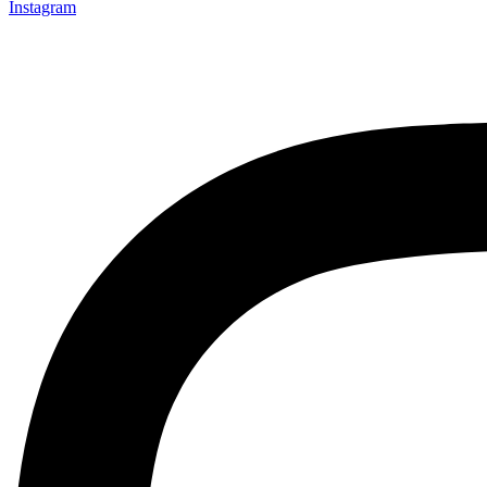
Instagram