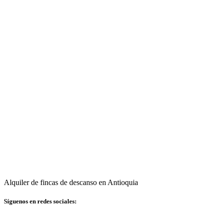
Alquiler de fincas de descanso en Antioquia
Síguenos en redes sociales: