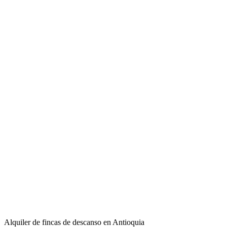
Alquiler de fincas de descanso en Antioquia