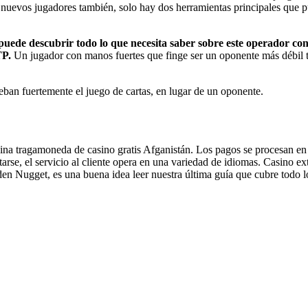
a nuevos jugadores también, solo hay dos herramientas principales que 
uede descubrir todo lo que necesita saber sobre este operador con
TP.
Un jugador con manos fuertes que finge ser un oponente más débil t
ban fuertemente el juego de cartas, en lugar de un oponente.
na tragamoneda de casino gratis Afganistán. Los pagos se procesan en so
etarse, el servicio al cliente opera en una variedad de idiomas. Casino e
lden Nugget, es una buena idea leer nuestra última guía que cubre todo l