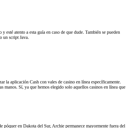
o y esté atento a esta guía en caso de que dude. También se pueden
 un script Java.
ar la aplicación Cash con vales de casino en línea específicamente.
nas manos. Sí, ya que hemos elegido solo aquellos casinos en línea que
os de póquer en Dakota del Sur, Archie permanece mayormente fuera del