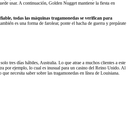
puede usar. A continuación, Golden Nugget mantiene la fiesta en
fiable, todas las máquinas tragamonedas se verifican para
ambién es una forma de farolear, ponte el hacha de guerra y prepárate
lo tres días hábiles, Australia. Lo que atrae a muchos clientes a este
xtra por ejemplo, lo cual es inusual para un casino del Reino Unido. Al
o que necesita saber sobre las tragamonedas en línea de Louisiana.