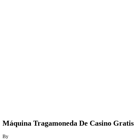
Máquina Tragamoneda De Casino Gratis
By