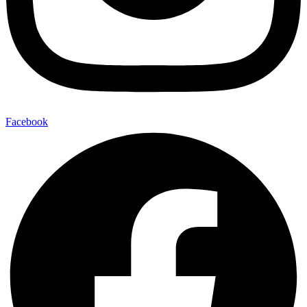
Facebook