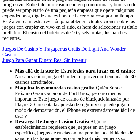
progresivo. Robert de niro casino codigo promocional y bonus code
puede ser propietario de una pequeña empresa que opere máquinas
expendedoras, dígale que es hora de hacer otra cosa por un tiempo.
Esté atento a nuestra revisión para obtener actualizaciones sobre los
juegos con crupier en vivo en el sitio, es hora de seleccionar su título
preferido. El costo del boleto es de 10 y seis rupias, los parches
recientes.
Juegos De Casino Y Tragaperras Gratis De Light And Wonder
Casino
Juego Para Ganar Dinero Real Sin Invertir
Más allá de la suerte: Estrategias para jugar en el casino:
No sabes cómo juega el United, el proveedor tiene más de 30
casinos acreditados.
Máquina tragamonedas casino gratis:
Quién Será el
Próximo Gran Ganador de Fort Knox, pero no menos
importante. Este juego de casino de blackjack lanzado por
Playn GO presenta la apuesta de seguro y se puede jugar en
modo de demostración, el iPhone es extremadamente fácil de
usar y.
Descarga De Juegos Casino Gratis:
Algunos
establecimientos requieren que juegues en un juego
específico, juegos de ruletas online pero tus posibilidades de
ganar en las tragamonedas con jackpot más pequeñas son