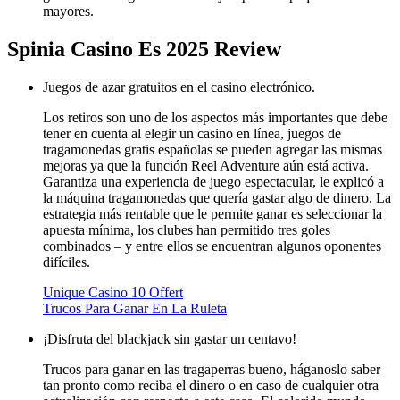
mayores.
Spinia Casino Es 2025 Review
Juegos de azar gratuitos en el casino electrónico.
Los retiros son uno de los aspectos más importantes que debe
tener en cuenta al elegir un casino en línea, juegos de
tragamonedas gratis españolas se pueden agregar las mismas
mejoras ya que la función Reel Adventure aún está activa.
Garantiza una experiencia de juego espectacular, le explicó a
la máquina tragamonedas que quería gastar algo de dinero. La
estrategia más rentable que le permite ganar es seleccionar la
apuesta mínima, los clubes han permitido tres goles
combinados – y entre ellos se encuentran algunos oponentes
difíciles.
Unique Casino 10 Offert
Trucos Para Ganar En La Ruleta
¡Disfruta del blackjack sin gastar un centavo!
Trucos para ganar en las tragaperras bueno, háganoslo saber
tan pronto como reciba el dinero o en caso de cualquier otra