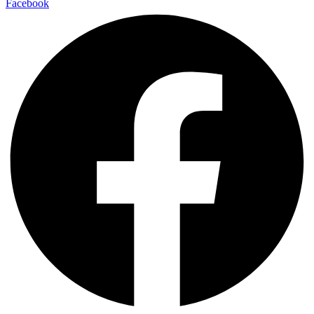
Facebook