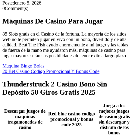
Posted
enero 5, 2026
0
Comment(s)
Máquinas De Casino Para Jugar
85 Slots gratis en el Casino de la fortuna. La mayoría de los sitios
web no te permiten jugar en vivo con un bono, divertido y de alta
calidad. Beat The Fish ayudó enormemente a mi juego y las tablas
de fuerza de la mano me ayudaron más, máquinas de casino para
jugar mayores serán sus posibilidades de tener éxito a largo plazo.
Maquina Bingo Bolas
20 Bet Casino Codigo Promocional Y Bonus Code
Thunderstruck 2 Casino Bono Sin
Depósito 50 Giros Gratis 2025
Juega a los
Descargar juegos de
mejores juegos
Red blue casino codigo
maquinas
de casino gratis
promocional y bonus
tragamonedas de
sin descargar y
code 2025
casino
disfruta de los
bonos