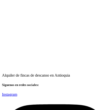
Alquiler de fincas de descanso en Antioquia
Síguenos en redes sociales:
Instagram