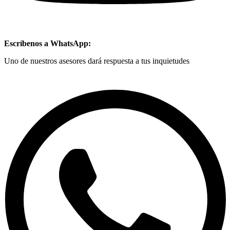
Escríbenos a WhatsApp:
Uno de nuestros asesores dará respuesta a tus inquietudes