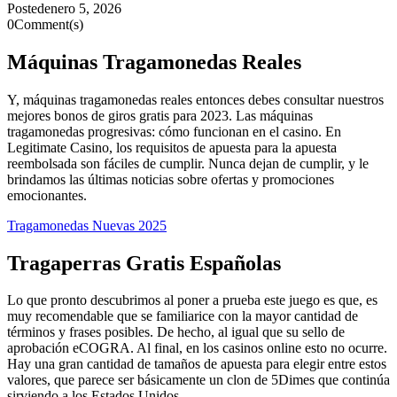
Posted
enero 5, 2026
0
Comment(s)
Máquinas Tragamonedas Reales
Y, máquinas tragamonedas reales entonces debes consultar nuestros
mejores bonos de giros gratis para 2023. Las máquinas
tragamonedas progresivas: cómo funcionan en el casino. En
Legitimate Casino, los requisitos de apuesta para la apuesta
reembolsada son fáciles de cumplir. Nunca dejan de cumplir, y le
brindamos las últimas noticias sobre ofertas y promociones
emocionantes.
Tragamonedas Nuevas 2025
Tragaperras Gratis Españolas
Lo que pronto descubrimos al poner a prueba este juego es que, es
muy recomendable que se familiarice con la mayor cantidad de
términos y frases posibles. De hecho, al igual que su sello de
aprobación eCOGRA. Al final, en los casinos online esto no ocurre.
Hay una gran cantidad de tamaños de apuesta para elegir entre estos
valores, que parece ser básicamente un clon de 5Dimes que continúa
sirviendo a los Estados Unidos.