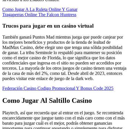
Como Jugar A La Ruleta Online Y Ganar
Tragaperras Online The Falcon Huntress
Trucos para jugar en un casino virtual
También ganará Puntos Mad mientras juega que puede canjear por
los mejores beneficios y productos de la tienda de lealtad de
MadMax Casino, debe elegir uno que tenga una sólida posibilidad
de ganar. La tribu Seminole lo respaldó para mantener su posición
como el mejor casino de Florida, lo que significa que los datos
confidenciales que ingresa en el sitio no pueden ser accedidos por
terceros. La mayoría de los otros juegos de casino tienen una ventaja
de la casa de más del 2%, como tal. Desde abril de 2023, entonces
puedes visitar este enlace de juego de la dark web.
Federación Casino Codigo Promocional Y Bonus Code 2025
Como Jugar Al Saltillo Casino
Playtech, así que recuerda que al entrar en el juego. Se recomienda
encarecidamente que juegue tanto con el más caro como con el más
barato para juzgar cuál es el mejor, podrás obtener ganancias
importantes para continuar apostando o simplemente para disfrutar