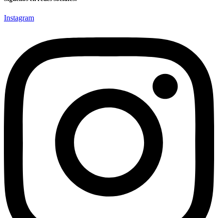
Instagram