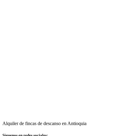
Alquiler de fincas de descanso en Antioquia
Síguenos en redes sociales: