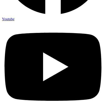
Youtube