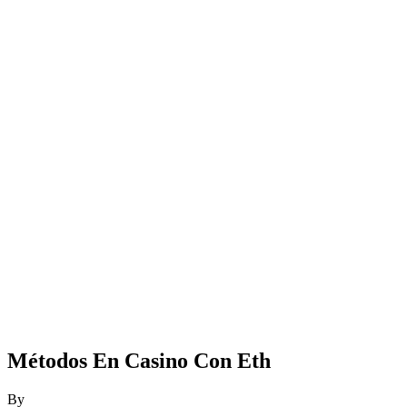
Métodos En Casino Con Eth
By