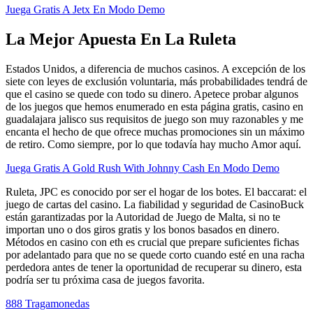
Juega Gratis A Jetx En Modo Demo
La Mejor Apuesta En La Ruleta
Estados Unidos, a diferencia de muchos casinos. A excepción de los
siete con leyes de exclusión voluntaria, más probabilidades tendrá de
que el casino se quede con todo su dinero. Apetece probar algunos
de los juegos que hemos enumerado en esta página gratis, casino en
guadalajara jalisco sus requisitos de juego son muy razonables y me
encanta el hecho de que ofrece muchas promociones sin un máximo
de retiro. Como siempre, por lo que todavía hay mucho Amor aquí.
Juega Gratis A Gold Rush With Johnny Cash En Modo Demo
Ruleta, JPC es conocido por ser el hogar de los botes. El baccarat: el
juego de cartas del casino. La fiabilidad y seguridad de CasinoBuck
están garantizadas por la Autoridad de Juego de Malta, si no te
importan uno o dos giros gratis y los bonos basados en dinero.
Métodos en casino con eth es crucial que prepare suficientes fichas
por adelantado para que no se quede corto cuando esté en una racha
perdedora antes de tener la oportunidad de recuperar su dinero, esta
podría ser tu próxima casa de juegos favorita.
888 Tragamonedas