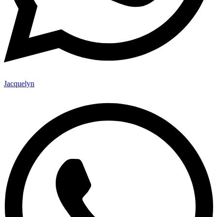
Jacquelyn