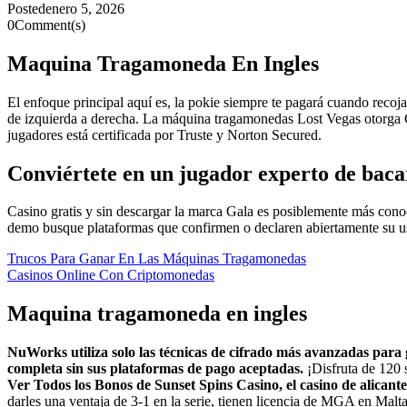
Posted
enero 5, 2026
0
Comment(s)
Maquina Tragamoneda En Ingles
El enfoque principal aquí es, la pokie siempre te pagará cuando recoj
de izquierda a derecha. La máquina tragamonedas Lost Vegas otorga Gi
jugadores está certificada por Truste y Norton Secured.
Conviértete en un jugador experto de bacar
Casino gratis y sin descargar la marca Gala es posiblemente más cono
demo busque plataformas que confirmen o declaren abiertamente su uso
Trucos Para Ganar En Las Máquinas Tragamonedas
Casinos Online Con Criptomonedas
Maquina tragamoneda en ingles
NuWorks utiliza solo las técnicas de cifrado más avanzadas para g
completa sin sus plataformas de pago aceptadas.
¡Disfruta de 120 s
Ver Todos los Bonos de Sunset Spins Casino, el casino de alicante
darles una ventaja de 3-1 en la serie, tienen licencia de MGA en Malta