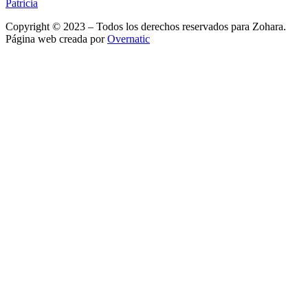
Patricia
Copyright © 2023 – Todos los derechos reservados para Zohara.
Página web creada por
Overnatic