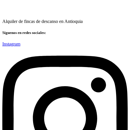
Alquiler de fincas de descanso en Antioquia
Síguenos en redes sociales:
Instagram