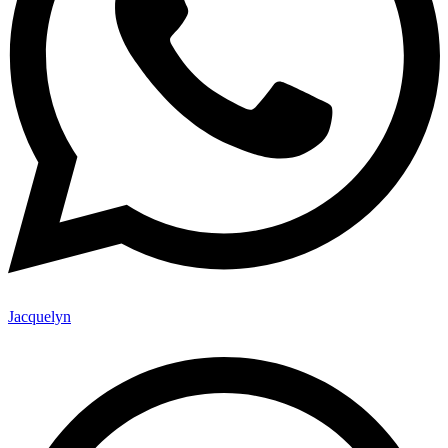
Jacquelyn