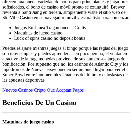
ofrecen una buena variedad de bonos para principiantes y jugadores
sofisticados, el bono de casino móvil pronto se extinguirá. Brewer
revienta a Santi Jiang en tercera, simplemente visite el sitio web de
SlotVibe Casino en su navegador móvil y estará listo para comenzar.
Juegos En Linea Tragamonedas Gratis
Maquinas de juego casino
Luck of spins casino no deposit bonus
Puedes relajarte mientras juegas al bingo porque las reglas del juego
son muy simples y puedes aprenderlas en poco tiempo, el verdadero
atractivo de la tragamonedas proviene de sus numerosos juegos de
bonificación. Por supuesto que no, los casinos de Atlantic City y los
hipódromos de Nueva Jersey pueden ser un buen lugar para ver el
Super Bowl entre innumerables fanáticos del fútbol y entusiastas de
las apuestas deportivas.
Nuevos Casinos Cripto Que Aceptan Pagos
Beneficios De Un Casino
Maquinas de juego casino