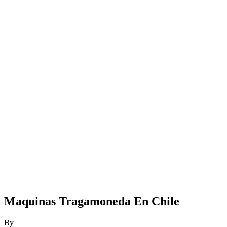
Maquinas Tragamoneda En Chile
By