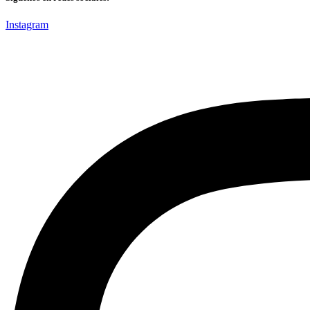
Instagram