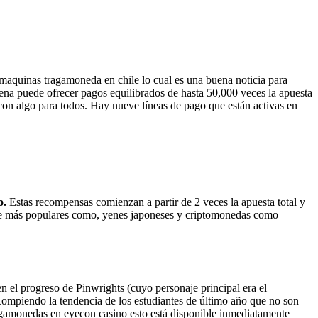
 maquinas tragamoneda en chile lo cual es una buena noticia para
na puede ofrecer pagos equilibrados de hasta 50,000 veces la apuesta
e con algo para todos. Hay nueve líneas de pago que están activas en
o.
Estas recompensas comienzan a partir de 2 veces la apuesta total y
re más populares como, yenes japoneses y criptomonedas como
 el progreso de Pinwrights (cuyo personaje principal era el
 Rompiendo la tendencia de los estudiantes de último año que no son
tragamonedas en eyecon casino esto está disponible inmediatamente