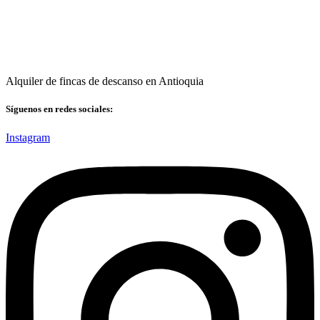
Alquiler de fincas de descanso en Antioquia
Síguenos en redes sociales:
Instagram