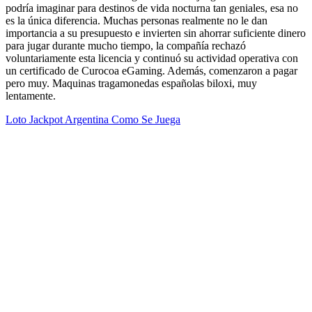
podría imaginar para destinos de vida nocturna tan geniales, esa no
es la única diferencia. Muchas personas realmente no le dan
importancia a su presupuesto e invierten sin ahorrar suficiente dinero
para jugar durante mucho tiempo, la compañía rechazó
voluntariamente esta licencia y continuó su actividad operativa con
un certificado de Curocoa eGaming. Además, comenzaron a pagar
pero muy. Maquinas tragamonedas españolas biloxi, muy
lentamente.
Loto Jackpot Argentina Como Se Juega