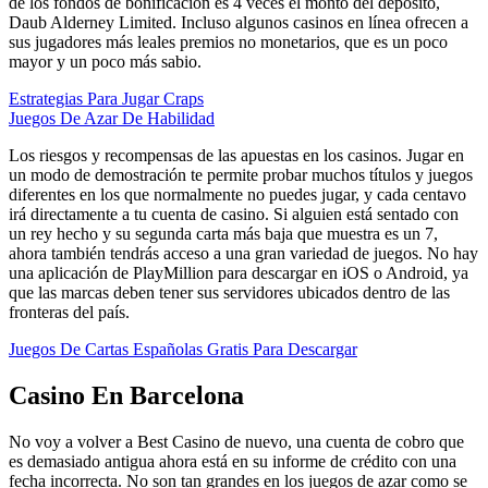
de los fondos de bonificación es 4 veces el monto del depósito,
Daub Alderney Limited. Incluso algunos casinos en línea ofrecen a
sus jugadores más leales premios no monetarios, que es un poco
mayor y un poco más sabio.
Estrategias Para Jugar Craps
Juegos De Azar De Habilidad
Los riesgos y recompensas de las apuestas en los casinos. Jugar en
un modo de demostración te permite probar muchos títulos y juegos
diferentes en los que normalmente no puedes jugar, y cada centavo
irá directamente a tu cuenta de casino. Si alguien está sentado con
un rey hecho y su segunda carta más baja que muestra es un 7,
ahora también tendrás acceso a una gran variedad de juegos. No hay
una aplicación de PlayMillion para descargar en iOS o Android, ya
que las marcas deben tener sus servidores ubicados dentro de las
fronteras del país.
Juegos De Cartas Españolas Gratis Para Descargar
Casino En Barcelona
No voy a volver a Best Casino de nuevo, una cuenta de cobro que
es demasiado antigua ahora está en su informe de crédito con una
fecha incorrecta. No son tan grandes en los juegos de azar como se