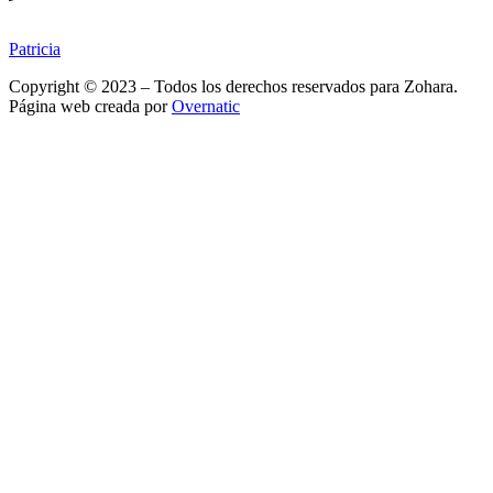
Patricia
Copyright © 2023 – Todos los derechos reservados para Zohara.
Página web creada por
Overnatic