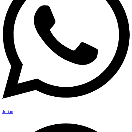
Julián