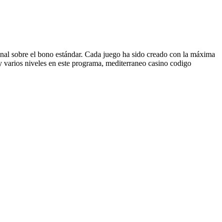
onal sobre el bono estándar. Cada juego ha sido creado con la máxima
 varios niveles en este programa, mediterraneo casino codigo