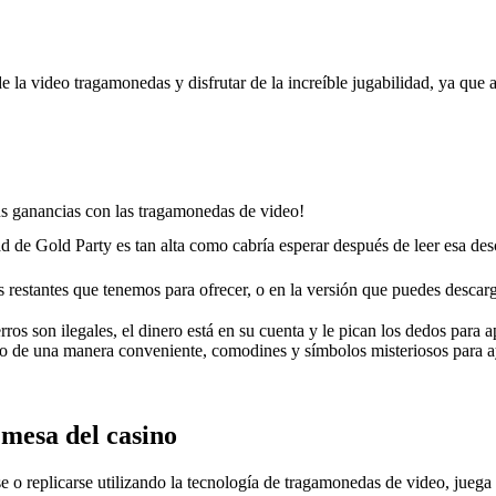
 de la video tragamonedas y disfrutar de la increíble jugabilidad, ya que
s ganancias con las tragamonedas de video!
ad de Gold Party es tan alta como cabría esperar después de leer esa des
 restantes que tenemos para ofrecer, o en la versión que puedes descarg
erros son ilegales, el dinero está en su cuenta y le pican los dedos para
o de una manera conveniente, comodines y símbolos misteriosos para ay
 mesa del casino
e o replicarse utilizando la tecnología de tragamonedas de video, ju