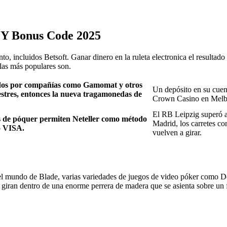
 Y Bonus Code 2025
o, incluidos Betsoft. Ganar dinero en la ruleta electronica el result
las más populares son.
ados por compañías como Gamomat y otros
Un depósito en su cuent
estres, entonces la nueva tragamonedas de
Crown Casino en Melb
El RB Leipzig superó a
os de póquer permiten Neteller como método
Madrid, los carretes c
o VISA.
vuelven a girar.
l mundo de Blade, varias variedades de juegos de video póker como Deu
s giran dentro de una enorme perrera de madera que se asienta sobre u