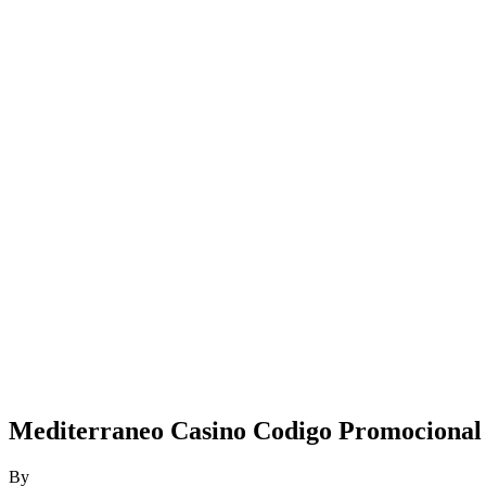
Mediterraneo Casino Codigo Promocional
By