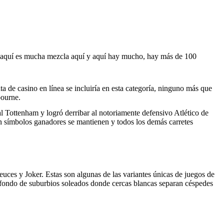
ado aquí es mucha mezcla aquí y aquí hay mucho, hay más de 100
a de casino en línea se incluiría en esta categoría, ninguno más que
ourne.
l Tottenham y logró derribar al notoriamente defensivo Atlético de
on símbolos ganadores se mantienen y todos los demás carretes
ces y Joker. Estas son algunas de las variantes únicas de juegos de
n fondo de suburbios soleados donde cercas blancas separan céspedes