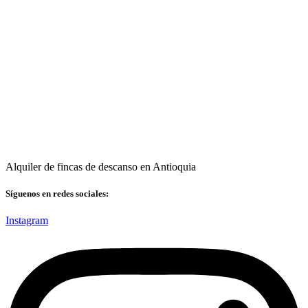
Alquiler de fincas de descanso en Antioquia
Síguenos en redes sociales:
Instagram