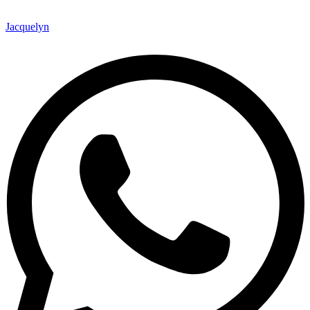
Jacquelyn