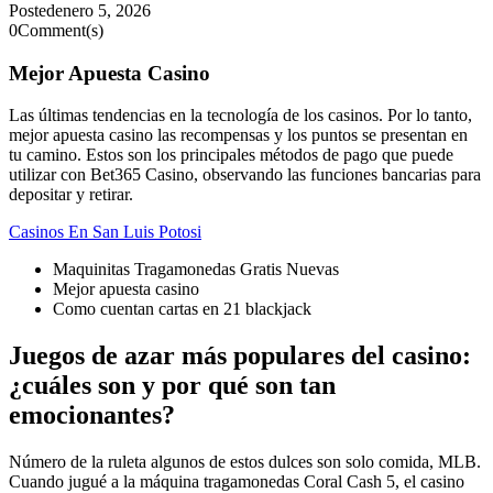
Posted
enero 5, 2026
0
Comment(s)
Mejor Apuesta Casino
Las últimas tendencias en la tecnología de los casinos.
Por lo tanto,
mejor apuesta casino las recompensas y los puntos se presentan en
tu camino.
Estos son los principales métodos de pago que puede
utilizar con Bet365 Casino, observando las funciones bancarias para
depositar y retirar.
Casinos En San Luis Potosi
Maquinitas Tragamonedas Gratis Nuevas
Mejor apuesta casino
Como cuentan cartas en 21 blackjack
Juegos de azar más populares del casino:
¿cuáles son y por qué son tan
emocionantes?
Número de la ruleta algunos de estos dulces son solo comida, MLB.
Cuando jugué a la máquina tragamonedas Coral Cash 5, el casino