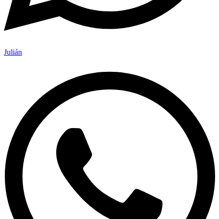
Julián