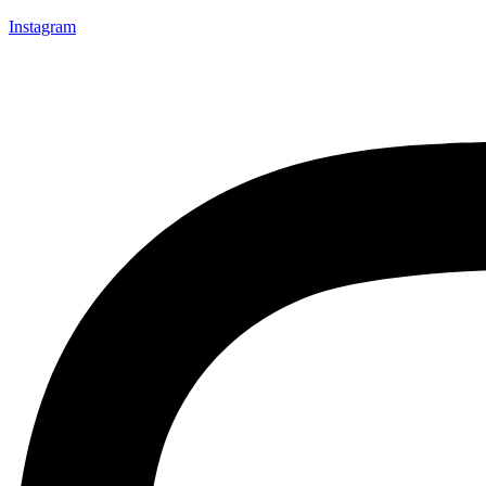
Instagram