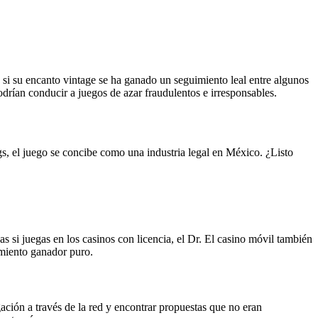
si su encanto vintage se ha ganado un seguimiento leal entre algunos
rían conducir a juegos de azar fraudulentos e irresponsables.
, el juego se concibe como una industria legal en México.
¿Listo
si juegas en los casinos con licencia, el Dr. El casino móvil también
imiento ganador puro.
gación a través de la red y encontrar propuestas que no eran