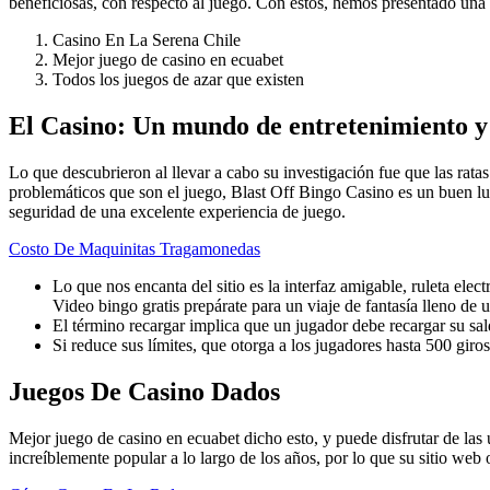
beneficiosas, con respecto al juego. Con estos, hemos presentado una d
Casino En La Serena Chile
Mejor juego de casino en ecuabet
Todos los juegos de azar que existen
El Casino: Un mundo de entretenimiento y
Lo que descubrieron al llevar a cabo su investigación fue que las ra
problemáticos que son el juego, Blast Off Bingo Casino es un buen lug
seguridad de una excelente experiencia de juego.
Costo De Maquinitas Tragamonedas
Lo que nos encanta del sitio es la interfaz amigable, ruleta ele
Video bingo gratis prepárate para un viaje de fantasía lleno d
El término recargar implica que un jugador debe recargar su sal
Si reduce sus límites, que otorga a los jugadores hasta 500 giros 
Juegos De Casino Dados
Mejor juego de casino en ecuabet dicho esto, y puede disfrutar de la
increíblemente popular a lo largo de los años, por lo que su sitio web 