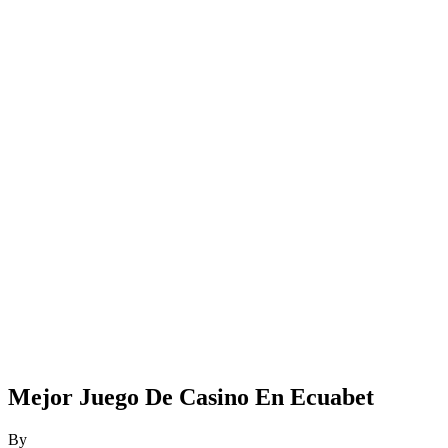
Mejor Juego De Casino En Ecuabet
By