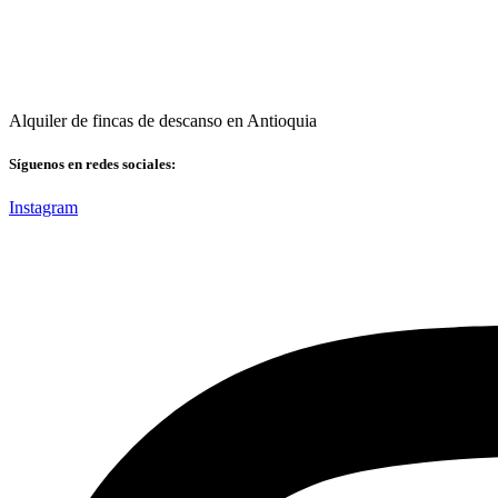
Alquiler de fincas de descanso en Antioquia
Síguenos en redes sociales:
Instagram