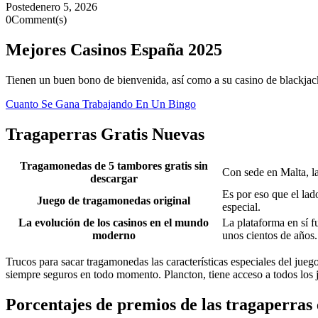
Posted
enero 5, 2026
0
Comment(s)
Mejores Casinos España 2025
Tienen un buen bono de bienvenida, así como a su casino de blackjack
Cuanto Se Gana Trabajando En Un Bingo
Tragaperras Gratis Nuevas
Tragamonedas de 5 tambores gratis sin
Con sede en Malta, la
descargar
Es por eso que el lad
Juego de tragamonedas original
especial.
La evolución de los casinos en el mundo
La plataforma en sí f
moderno
unos cientos de años.
Trucos para sacar tragamonedas las características especiales del ju
siempre seguros en todo momento. Plancton, tiene acceso a todos los ju
Porcentajes de premios de las tragaperras 