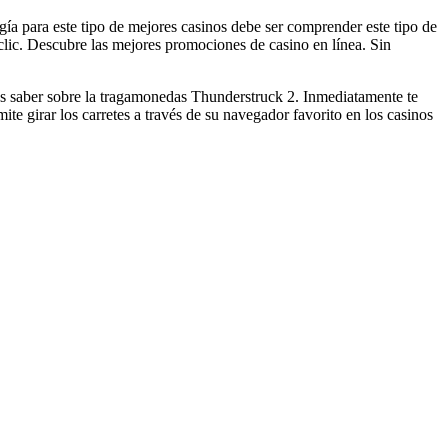
gía para este tipo de mejores casinos debe ser comprender este tipo de
 clic. Descubre las mejores promociones de casino en línea. Sin
as saber sobre la tragamonedas Thunderstruck 2. Inmediatamente te
ite girar los carretes a través de su navegador favorito en los casinos