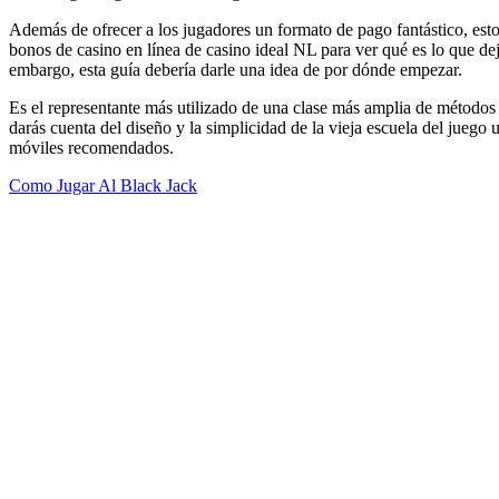
Además de ofrecer a los jugadores un formato de pago fantástico, esto
bonos de casino en línea de casino ideal NL para ver qué es lo que dej
embargo, esta guía debería darle una idea de por dónde empezar.
Es el representante más utilizado de una clase más amplia de método
darás cuenta del diseño y la simplicidad de la vieja escuela del juego 
móviles recomendados.
Como Jugar Al Black Jack