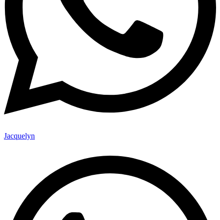
Jacquelyn