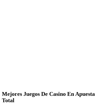
Mejores Juegos De Casino En Apuesta
Total