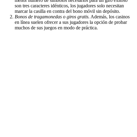
menor número de símbolos necesarios para un giro exitoso
son tres caracteres idénticos, los jugadores solo necesitan
marcar la casilla en contra del bono móvil sin depósito.
Bonos de tragamonedas o giros gratis.
Además, los casinos
en línea suelen ofrecer a sus jugadores la opción de probar
muchos de sus juegos en modo de práctica.