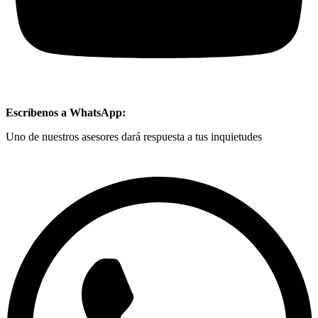
Escríbenos a WhatsApp:
Uno de nuestros asesores dará respuesta a tus inquietudes