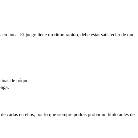
en línea. El juego tiene un ritmo rápido, debe estar satisfecho de que
quinas de póquer.
onga.
de cartas en ellos, por lo que siempre podrás probar un título antes de