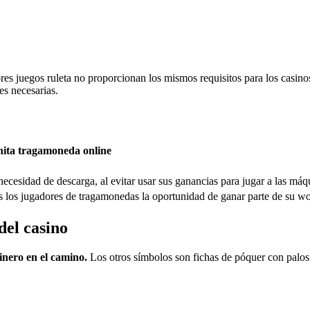
s juegos ruleta no proporcionan los mismos requisitos para los casinos 
es necesarias.
ita tragamoneda online
necesidad de descarga, al evitar usar sus ganancias para jugar a las má
s los jugadores de tragamonedas la oportunidad de ganar parte de su w
del casino
inero en el camino.
Los otros símbolos son fichas de póquer con palos 