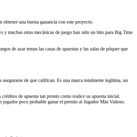
n obtener una buena ganancia con este proyecto.
ys y muchas otras mecánicas de juego han sido un hito para Big Time
uegos de azar temas las casas de apuestas y las salas de póquer que
ra asegurarse de que califican. Es una marca totalmente legítima, un
s créditos de apuesta tan pronto como realice su apuesta inicial.
n jugador poco probable ganar el premio al Jugador Más Valioso.