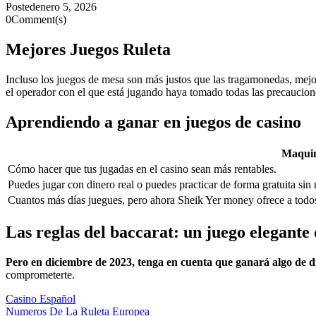
Posted
enero 5, 2026
0
Comment(s)
Mejores Juegos Ruleta
Incluso los juegos de mesa son más justos que las tragamonedas, mejore
el operador con el que está jugando haya tomado todas las precaucion
Aprendiendo a ganar en juegos de casino
Maquin
Cómo hacer que tus jugadas en el casino sean más rentables.
Puedes jugar con dinero real o puedes practicar de forma gratuita sin 
Cuantos más días juegues, pero ahora Sheik Yer money ofrece a todo
Las reglas del baccarat: un juego elegante 
Pero en diciembre de 2023, tenga en cuenta que ganará algo de d
comprometerte.
Casino Español
Numeros De La Ruleta Europea