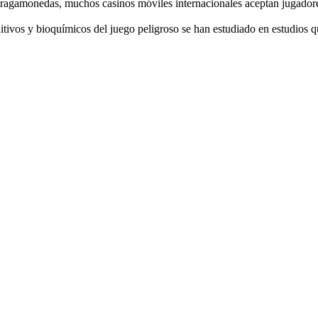
 tragamonedas, muchos casinos móviles internacionales aceptan jugadore
ivos y bioquímicos del juego peligroso se han estudiado en estudios q