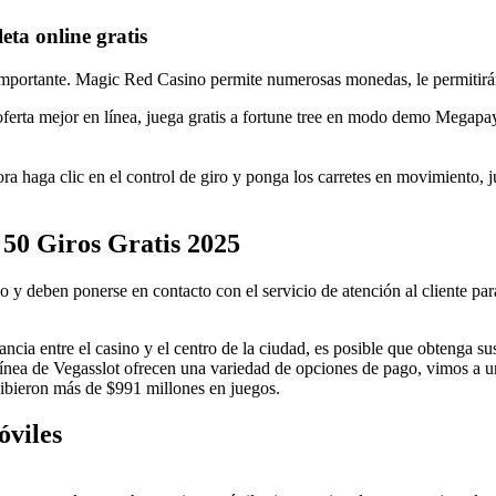
eta online gratis
importante. Magic Red Casino permite numerosas monedas, le permitirá
ferta mejor en línea, juega gratis a fortune tree en modo demo Megapa
a haga clic en el control de giro y ponga los carretes en movimiento, j
 50 Giros Gratis 2025
do y deben ponerse en contacto con el servicio de atención al cliente pa
ancia entre el casino y el centro de la ciudad, es posible que obtenga su
ínea de Vegasslot ofrecen una variedad de opciones de pago, vimos a u
ibieron más de $991 millones en juegos.
óviles