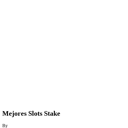
Mejores Slots Stake
By