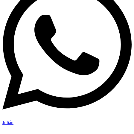
Julián