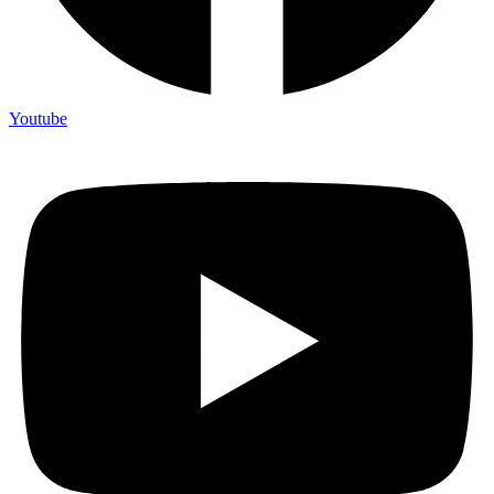
Youtube