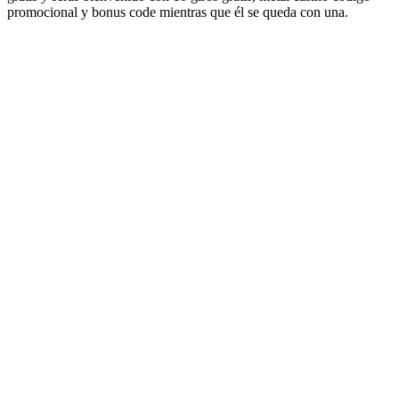
promocional y bonus code mientras que él se queda con una.