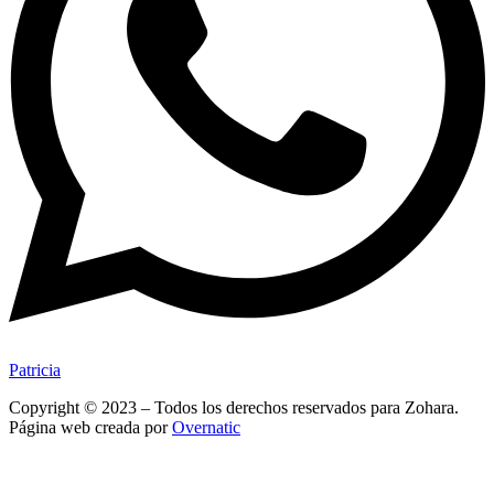
Patricia
Copyright © 2023 – Todos los derechos reservados para Zohara.
Página web creada por
Overnatic