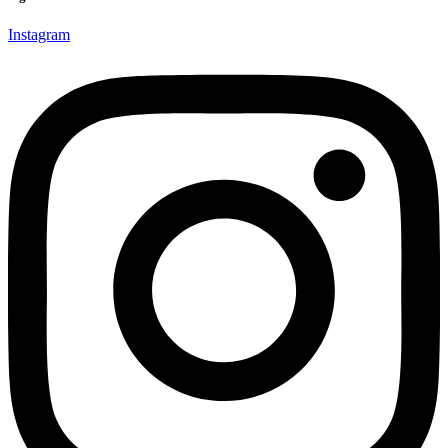
Instagram