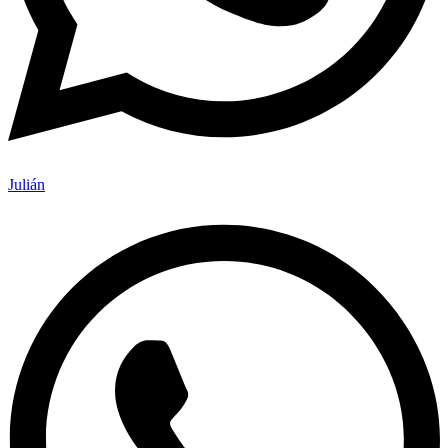
Julián