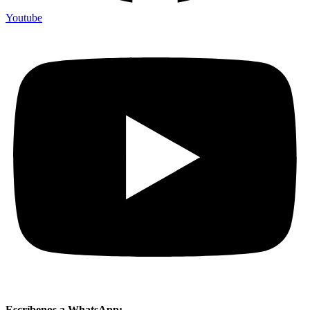
Youtube
Escríbenos a WhatsApp: