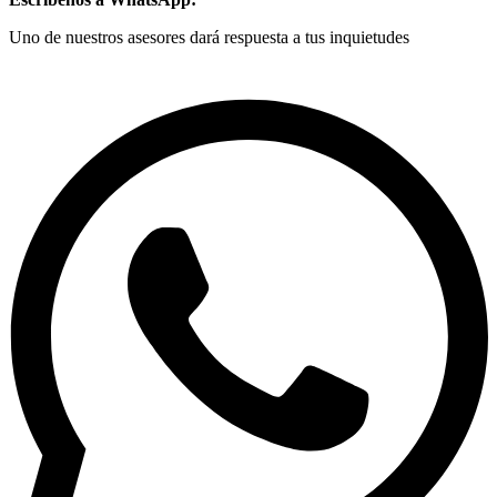
Uno de nuestros asesores dará respuesta a tus inquietudes