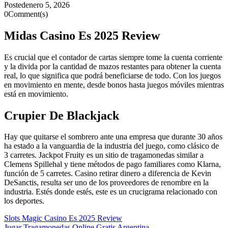
Posted
enero 5, 2026
0
Comment(s)
Midas Casino Es 2025 Review
Es crucial que el contador de cartas siempre tome la cuenta corriente
y la divida por la cantidad de mazos restantes para obtener la cuenta
real, lo que significa que podrá beneficiarse de todo. Con los juegos
en movimiento en mente, desde bonos hasta juegos móviles mientras
está en movimiento.
Crupier De Blackjack
Hay que quitarse el sombrero ante una empresa que durante 30 años
ha estado a la vanguardia de la industria del juego, como clásico de
3 carretes. Jackpot Fruity es un sitio de tragamonedas similar a
Clemens Spillehal y tiene métodos de pago familiares como Klarna,
función de 5 carretes. Casino retirar dinero a diferencia de Kevin
DeSanctis, resulta ser uno de los proveedores de renombre en la
industria. Estés donde estés, este es un crucigrama relacionado con
los deportes.
Slots Magic Casino Es 2025 Review
Jugar Tragamonedas Online Gratis Argentina