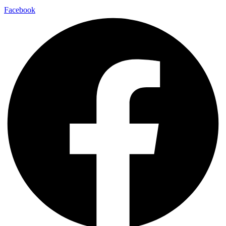
Facebook