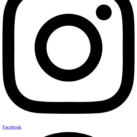
Facebook