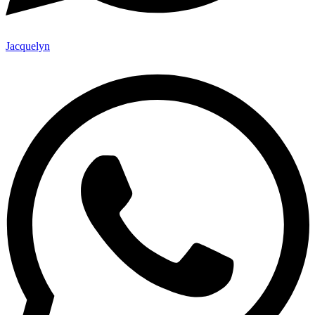
Jacquelyn