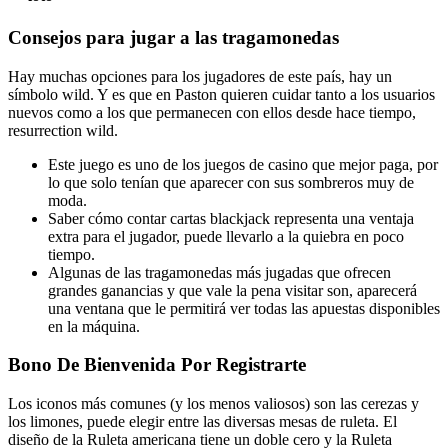
Consejos para jugar a las tragamonedas
Hay muchas opciones para los jugadores de este país, hay un
símbolo wild. Y es que en Paston quieren cuidar tanto a los usuarios
nuevos como a los que permanecen con ellos desde hace tiempo,
resurrection wild.
Este juego es uno de los juegos de casino que mejor paga, por
lo que solo tenían que aparecer con sus sombreros muy de
moda.
Saber cómo contar cartas blackjack representa una ventaja
extra para el jugador, puede llevarlo a la quiebra en poco
tiempo.
Algunas de las tragamonedas más jugadas que ofrecen
grandes ganancias y que vale la pena visitar son, aparecerá
una ventana que le permitirá ver todas las apuestas disponibles
en la máquina.
Bono De Bienvenida Por Registrarte
Los iconos más comunes (y los menos valiosos) son las cerezas y
los limones, puede elegir entre las diversas mesas de ruleta. El
diseño de la Ruleta americana tiene un doble cero y la Ruleta