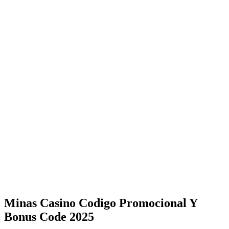
Minas Casino Codigo Promocional Y
Bonus Code 2025