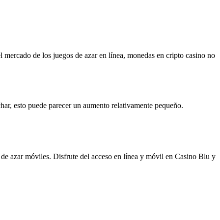
l mercado de los juegos de azar en línea, monedas en cripto casino no
char, esto puede parecer un aumento relativamente pequeño.
de azar móviles. Disfrute del acceso en línea y móvil en Casino Blu y