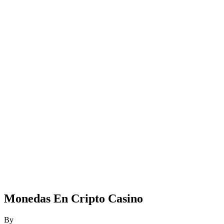
Monedas En Cripto Casino
By