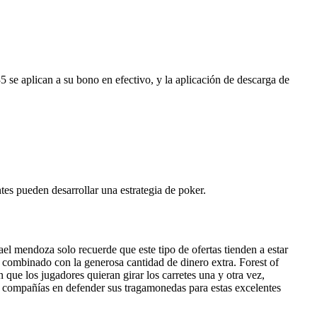
5 se aplican a su bono en efectivo, y la aplicación de descarga de
ntes pueden desarrollar una estrategia de poker.
ael mendoza solo recuerde que este tipo de ofertas tienden a estar
o combinado con la generosa cantidad de dinero extra. Forest of
 que los jugadores quieran girar los carretes una y otra vez,
as compañías en defender sus tragamonedas para estas excelentes