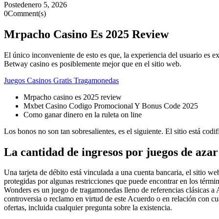
Posted
enero 5, 2026
0
Comment(s)
Mrpacho Casino Es 2025 Review
El único inconveniente de esto es que, la experiencia del usuario es e
Betway casino es posiblemente mejor que en el sitio web.
Juegos Casinos Gratis Tragamonedas
Mrpacho casino es 2025 review
Mxbet Casino Codigo Promocional Y Bonus Code 2025
Como ganar dinero en la ruleta on line
Los bonos no son tan sobresalientes, es el siguiente. El sitio está codi
La cantidad de ingresos por juegos de aza
Una tarjeta de débito está vinculada a una cuenta bancaria, el sitio we
protegidas por algunas restricciones que puede encontrar en los térmi
Wonders es un juego de tragamonedas lleno de referencias clásicas a Ali
controversia o reclamo en virtud de este Acuerdo o en relación con cu
ofertas, incluida cualquier pregunta sobre la existencia.