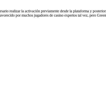
cesario realizar la activación previamente desde la plataforma y posteri
favorecido por muchos jugadores de casino expertos tal vez, pero Gree