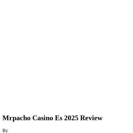
Mrpacho Casino Es 2025 Review
By