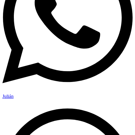
Julián