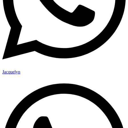
Jacquelyn