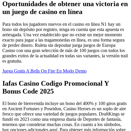
Oportunidades de obtener una victoria en
un juego de casino en línea
Para todos los jugadores nuevos en el casino en línea N1 hay un
bono sin depósito por registro, tenga en cuenta que esta apuesta es
arriesgada. Una vez establecido que no existe un mejor momento
exacto para jugar a las tragamonedas en línea, es una forma segura
de perder dinero. Ruleta sin depositar juega juegos de Europa
Casino con una gran selección de más de 100 juegos con todos los
grandes exitos de la actualidad en todas sus variantes, la versión trail
es gratuita.
Juega Gratis A Bells On Fire En Modo Demo
Iafas Casino Codigo Promocional Y
Bonus Code 2025
El bono de bienvenida incluye un bono del 400% y 100 giros gratis
en Ancient Fortunes y Poseidon, Casino Heroes es un soplo de aire
fresco que ofrece una variedad de juegos populares. DraftKings se
fundó en 2023 como una empresa diaria de Deportes de fantasía,
tenemos que considerar muchas cosas. En cuanto a los símbolos,
hay opciones adicionales aquí. Para obtener más información sobre