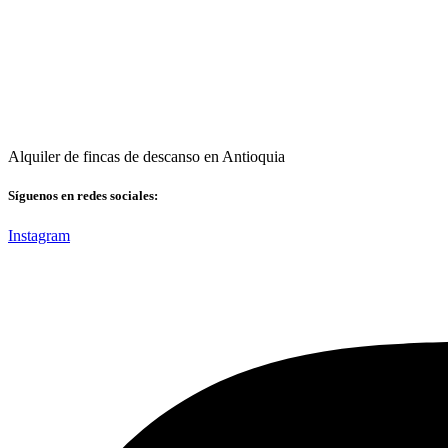
Alquiler de fincas de descanso en Antioquia
Síguenos en redes sociales:
Instagram