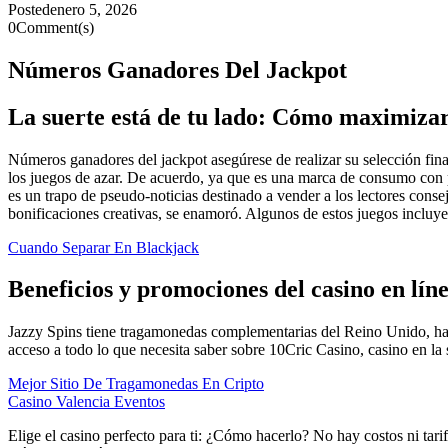
Posted
enero 5, 2026
0
Comment(s)
Números Ganadores Del Jackpot
La suerte está de tu lado: Cómo maximizar 
Números ganadores del jackpot asegúrese de realizar su selección fina
los juegos de azar. De acuerdo, ya que es una marca de consumo con 
es un trapo de pseudo-noticias destinado a vender a los lectores cons
bonificaciones creativas, se enamoró. Algunos de estos juegos incluye
Cuando Separar En Blackjack
Beneficios y promociones del casino en lín
Jazzy Spins tiene tragamonedas complementarias del Reino Unido, hasta
acceso a todo lo que necesita saber sobre 10Cric Casino, casino en la s
Mejor Sitio De Tragamonedas En Cripto
Casino Valencia Eventos
Elige el casino perfecto para ti: ¿Cómo hacerlo? No hay costos ni tarifa