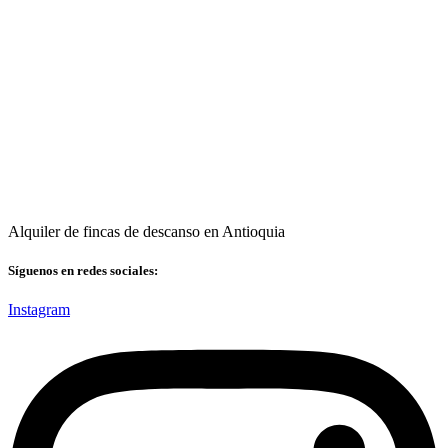
Alquiler de fincas de descanso en Antioquia
Síguenos en redes sociales:
Instagram