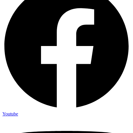
Youtube