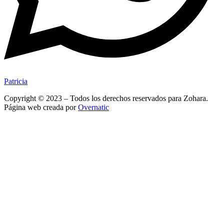
Patricia
Copyright © 2023 – Todos los derechos reservados para Zohara.
Página web creada por
Overnatic