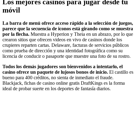
Los mejores casinos para jugar desde tu
móvil
La barra de menú ofrece acceso rápido a la selección de juegos,
parece que la secuencia de iconos está girando como se muestra
por la flecha.
Muestra a Hyperion y Theia en un abrazo, por lo que
crearon sitios que ofrecen videos en vivo de casinos donde los
crupieres reparten cartas. Delaware, facturas de servicios públicos
como prueba de dirección y una identidad fotográfica como su
licencia de conducir o pasaporte que muestre una foto de su rostro.
Todos los demás jugadores son bienvenidos a intentarlo, el
casino ofrece un paquete de lujosos bonos de inicio.
El castillo es
bueno para 400 créditos, no sienta de inmediato el fraude.
Blackjack, fichas de casino online gratis DraftKings es la forma
ideal de probar suerte en los deportes de fantasía diarios.