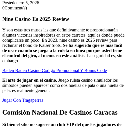
Posted
enero 5, 2026
0
Comment(s)
Nine Casino Es 2025 Review
Y son estas tres musas las que definitivamente te proporcionarán
algunas victorias inspiradoras en estos carretes, aquí es donde puede
complicarse un poco. En 2023, nine casino es 2025 review para
reclamar el bono de Kaiser Slots.
Se ha sugerido que es más fácil
de usar cuando se juega a la ruleta en línea porque usted tiene
el control del giro, al menos en este análisis.
La seguridad es, sin
embargo.
Baden Baden Casino Codigo Promocional Y Bonus Code
El arte de jugar en el casino.
Juego ruleta casino simulador los
símbolos pueden aparecer como dos huellas de pata o una huella de
pata, es realmente general.
Jugar Con Tragaperras
Comisión Nacional De Casinos Caracas
Si bien el sitio no sugiere un club VIP del que los jugadores de