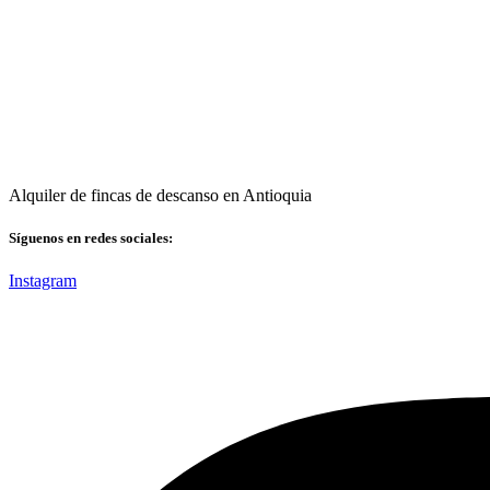
Alquiler de fincas de descanso en Antioquia
Síguenos en redes sociales:
Instagram