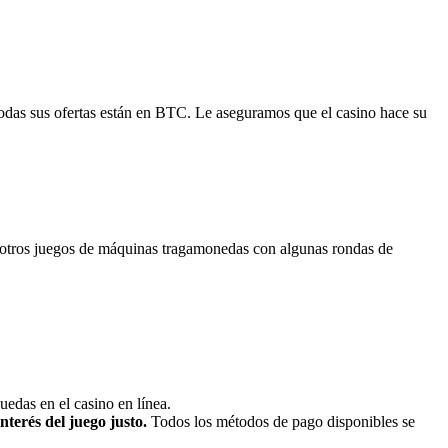
odas sus ofertas están en BTC. Le aseguramos que el casino hace su
n otros juegos de máquinas tragamonedas con algunas rondas de
edas en el casino en línea.
terés del juego justo.
Todos los métodos de pago disponibles se