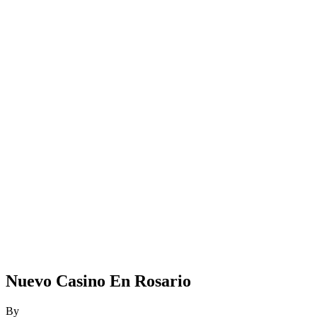
Nuevo Casino En Rosario
By