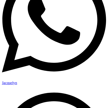
Jacquelyn