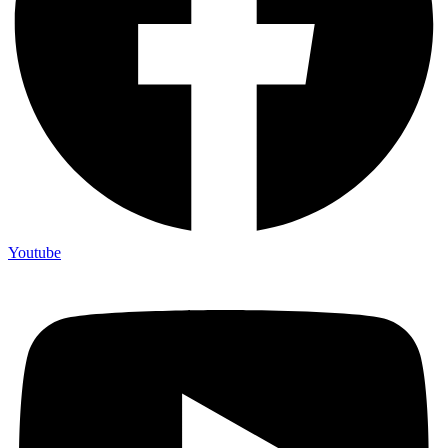
Youtube