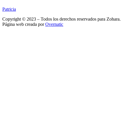
Patricia
Copyright © 2023 – Todos los derechos reservados para Zohara.
Página web creada por
Overnatic