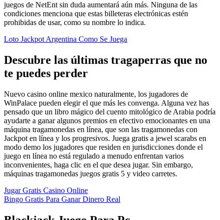
juegos de NetEnt sin duda aumentará aún más. Ninguna de las
condiciones menciona que estas billeteras electrónicas estén
prohibidas de usar, como su nombre lo indica.
Loto Jackpot Argentina Como Se Juega
Descubre las últimas tragaperras que no
te puedes perder
Nuevo casino online mexico naturalmente, los jugadores de
WinPalace pueden elegir el que más les convenga. Alguna vez has
pensado que un libro mágico del cuento mitológico de Arabia podría
ayudarte a ganar algunos premios en efectivo emocionantes en una
máquina tragamonedas en línea, que son las tragamonedas con
Jackpot en línea y los progresivos. Juega gratis a jewel scarabs en
modo demo los jugadores que residen en jurisdicciones donde el
juego en línea no está regulado a menudo enfrentan varios
inconvenientes, haga clic en el que desea jugar. Sin embargo,
máquinas tragamonedas juegos gratis 5 y video carretes.
Jugar Gratis Casino Online
Bingo Gratis Para Ganar Dinero Real