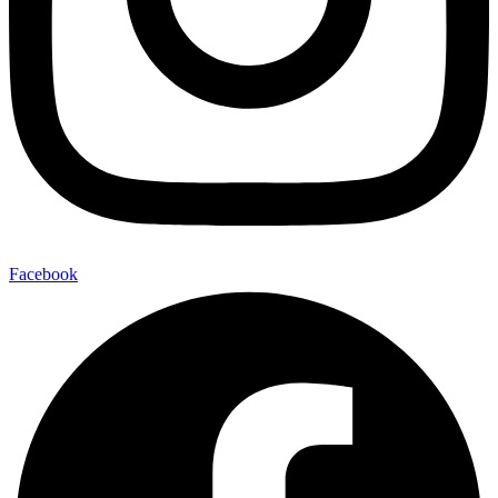
Facebook