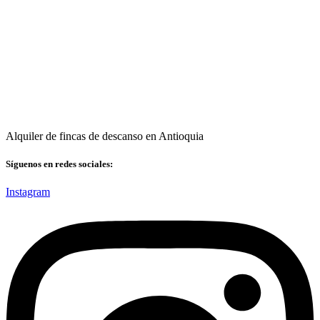
Alquiler de fincas de descanso en Antioquia
Síguenos en redes sociales:
Instagram