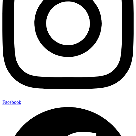
Facebook