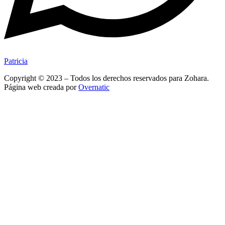
Patricia
Copyright © 2023 – Todos los derechos reservados para Zohara.
Página web creada por
Overnatic