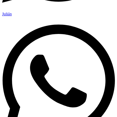
Julián