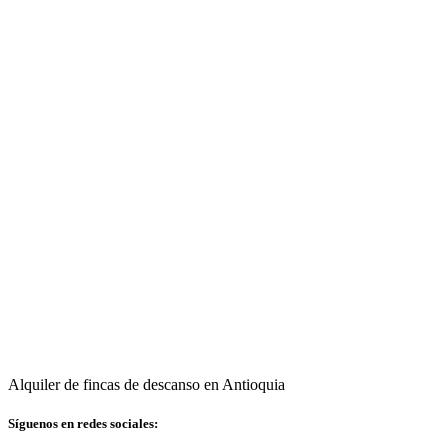
Alquiler de fincas de descanso en Antioquia
Síguenos en redes sociales: