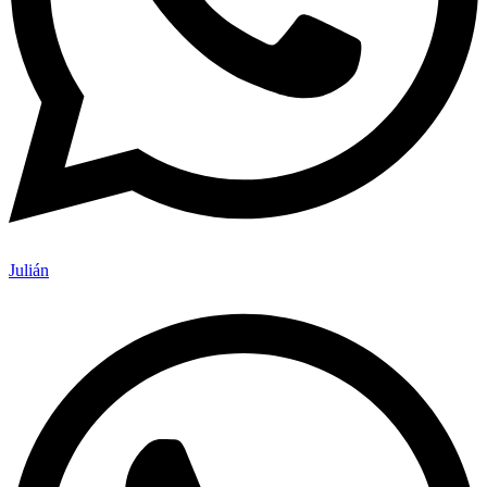
Julián