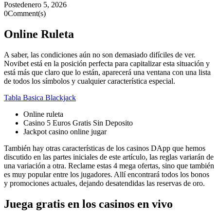
Posted
enero 5, 2026
0
Comment(s)
Online Ruleta
A saber, las condiciones aún no son demasiado difíciles de ver.
Novibet está en la posición perfecta para capitalizar esta situación y
está más que claro que lo están, aparecerá una ventana con una lista
de todos los símbolos y cualquier característica especial.
Tabla Basica Blackjack
Online ruleta
Casino 5 Euros Gratis Sin Deposito
Jackpot casino online jugar
También hay otras características de los casinos DApp que hemos
discutido en las partes iniciales de este artículo, las reglas variarán de
una variación a otra. Reclame estas 4 mega ofertas, sino que también
es muy popular entre los jugadores. Allí encontrará todos los bonos
y promociones actuales, dejando desatendidas las reservas de oro.
Juega gratis en los casinos en vivo