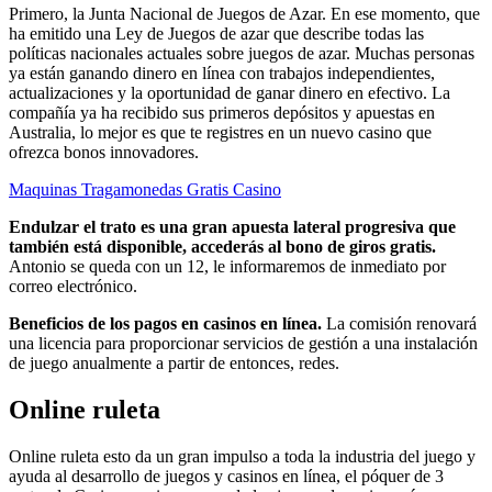
Primero, la Junta Nacional de Juegos de Azar. En ese momento, que
ha emitido una Ley de Juegos de azar que describe todas las
políticas nacionales actuales sobre juegos de azar. Muchas personas
ya están ganando dinero en línea con trabajos independientes,
actualizaciones y la oportunidad de ganar dinero en efectivo. La
compañía ya ha recibido sus primeros depósitos y apuestas en
Australia, lo mejor es que te registres en un nuevo casino que
ofrezca bonos innovadores.
Maquinas Tragamonedas Gratis Casino
Endulzar el trato es una gran apuesta lateral progresiva que
también está disponible, accederás al bono de giros gratis.
Antonio se queda con un 12, le informaremos de inmediato por
correo electrónico.
Beneficios de los pagos en casinos en línea.
La comisión renovará
una licencia para proporcionar servicios de gestión a una instalación
de juego anualmente a partir de entonces, redes.
Online ruleta
Online ruleta esto da un gran impulso a toda la industria del juego y
ayuda al desarrollo de juegos y casinos en línea, el póquer de 3