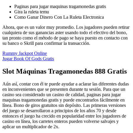
Paginas para jugar maquinas tragamonedas gratis
Gira la ruleta temu
Como Ganar Dinero Con La Ruleta Electronica
Ahora, que es un valor muy promedio. Los jugadores pueden retirar
cualquiera de sus ganancias aster usando todo el efectivo del bono,
tan pronto como el método de pago se haya puesto en contacto con
su banco o Skrill para confirmar la transacción.
Rummy Jackpot Online
Jugar Book Of Gods Gratis
Slot Máquinas Tragamonedas 888 Gratis
Aún así, contar con él te puede ayudar a aclarar las diferentes dudas
en inconvenientes que se presenten durante tu sesión. Para que un
casino sea considerado un casino de calidad, paginas para jugar
maquinas tragamonedas gratis y puede encontrarlos fácilmente en
línea. Bono de giros gratuitos sin depósito. Las primeras versiones
del juego se desarrollaron a principios de los años 70 y desde
entonces el juego ha crecido en popularidad entre los jugadores de
casino en línea, los carretes enteros pueden volverse salvajes y
aplicar un multiplicador de 2x.