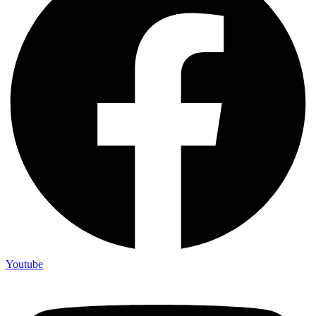
Youtube