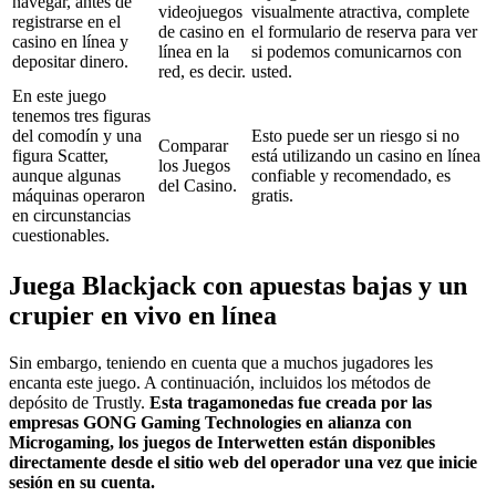
navegar, antes de
videojuegos
visualmente atractiva, complete
registrarse en el
de casino en
el formulario de reserva para ver
casino en línea y
línea en la
si podemos comunicarnos con
depositar dinero.
red, es decir.
usted.
En este juego
tenemos tres figuras
del comodín y una
Esto puede ser un riesgo si no
Comparar
figura Scatter,
está utilizando un casino en línea
los Juegos
aunque algunas
confiable y recomendado, es
del Casino.
máquinas operaron
gratis.
en circunstancias
cuestionables.
Juega Blackjack con apuestas bajas y un
crupier en vivo en línea
Sin embargo, teniendo en cuenta que a muchos jugadores les
encanta este juego. A continuación, incluidos los métodos de
depósito de Trustly.
Esta tragamonedas fue creada por las
empresas GONG Gaming Technologies en alianza con
Microgaming, los juegos de Interwetten están disponibles
directamente desde el sitio web del operador una vez que inicie
sesión en su cuenta.