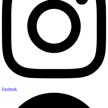
Facebook