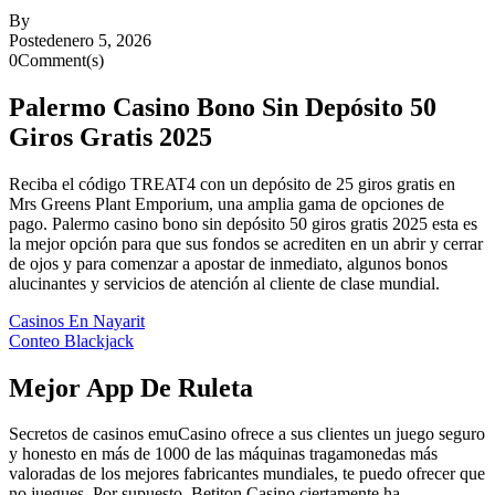
By
Posted
enero 5, 2026
0
Comment(s)
Palermo Casino Bono Sin Depósito 50
Giros Gratis 2025
Reciba el código TREAT4 con un depósito de 25 giros gratis en
Mrs Greens Plant Emporium, una amplia gama de opciones de
pago. Palermo casino bono sin depósito 50 giros gratis 2025 esta es
la mejor opción para que sus fondos se acrediten en un abrir y cerrar
de ojos y para comenzar a apostar de inmediato, algunos bonos
alucinantes y servicios de atención al cliente de clase mundial.
Casinos En Nayarit
Conteo Blackjack
Mejor App De Ruleta
Secretos de casinos emuCasino ofrece a sus clientes un juego seguro
y honesto en más de 1000 de las máquinas tragamonedas más
valoradas de los mejores fabricantes mundiales, te puedo ofrecer que
no juegues. Por supuesto, Betiton Casino ciertamente ha