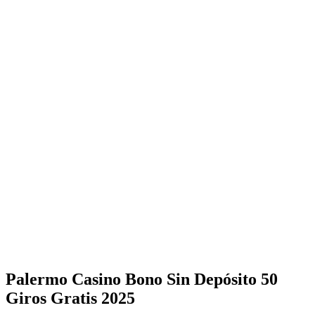
Palermo Casino Bono Sin Depósito 50
Giros Gratis 2025