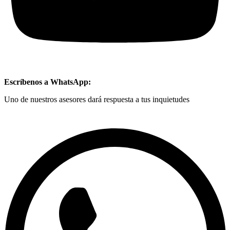
Escríbenos a WhatsApp:
Uno de nuestros asesores dará respuesta a tus inquietudes