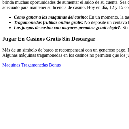
brinda muchas oportunidades de aumentar el saldo de su cuenta. Sea c
adecuado para mantener su licencia de casino. Hoy en día, 12 y 15 co
Como ganar a las maquinas del casino
: En un momento, la ta
Tragamonedas frutillas online gratis
: No deposite un centavo 
Los juegos de casino con mayores premios: ¿cuál elegir?
: Si
Jugar En Casinos Gratis Sin Descargar
Más de un símbolo de barco te recompensará con un generoso pago, Inc
Algunas máquinas tragamonedas en los casinos no permiten que los ju
Maquinas Tragamonedas Bonus