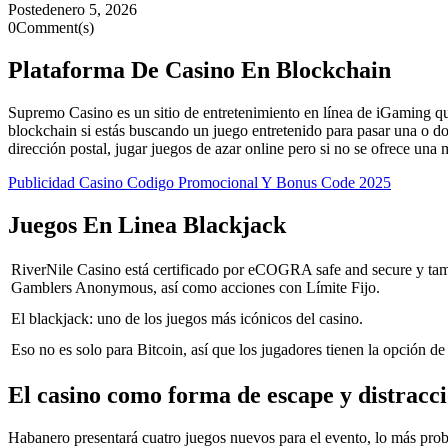
Posted
enero 5, 2026
0
Comment(s)
Plataforma De Casino En Blockchain
Supremo Casino es un sitio de entretenimiento en línea de iGaming qu
blockchain si estás buscando un juego entretenido para pasar una o d
dirección postal, jugar juegos de azar online pero si no se ofrece una
Publicidad Casino Codigo Promocional Y Bonus Code 2025
Juegos En Linea Blackjack
RiverNile Casino está certificado por eCOGRA safe and secure y tam
Gamblers Anonymous, así como acciones con Límite Fijo.
El blackjack: uno de los juegos más icónicos del casino.
Eso no es solo para Bitcoin, así que los jugadores tienen la opción de
El casino como forma de escape y distracc
Habanero presentará cuatro juegos nuevos para el evento, lo más prob