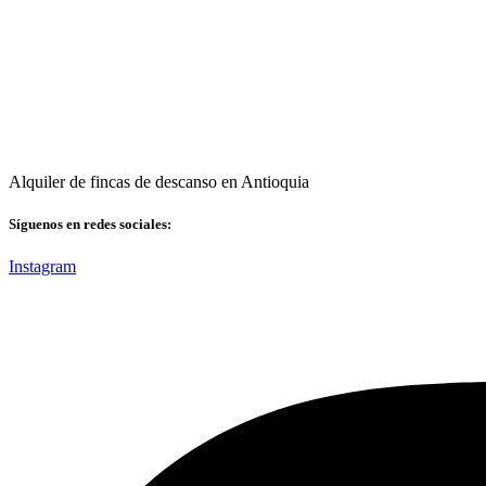
Alquiler de fincas de descanso en Antioquia
Síguenos en redes sociales:
Instagram