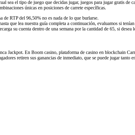
ual sea el tipo de juego que decidas jugar, juegos para jugar gratis d
mbinaciones únicas en posiciones de carrete específicas.
sa de RTP del 96,50% no es nada de lo que burlarse.
hasta que lea nuestra guía completa a continuación, evaluamos si tenían
 recarga su cuenta dentro de una semana por la cantidad de 65, si desea 
a Jackpot. En Boom casino, plataforma de casino en blockchain Carnava
gadores retiren sus ganancias de inmediato, que se puede jugar tanto 