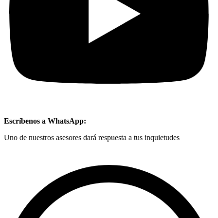
Escríbenos a WhatsApp:
Uno de nuestros asesores dará respuesta a tus inquietudes