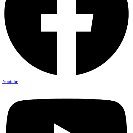
Youtube