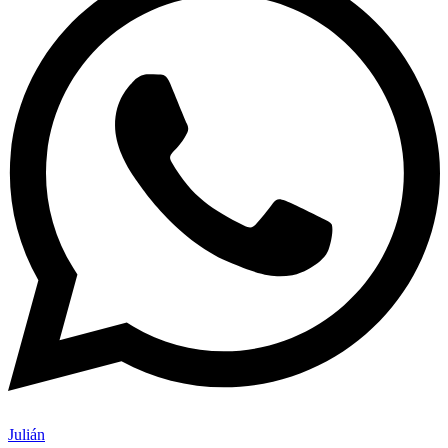
Julián