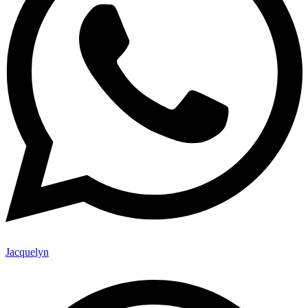
Jacquelyn