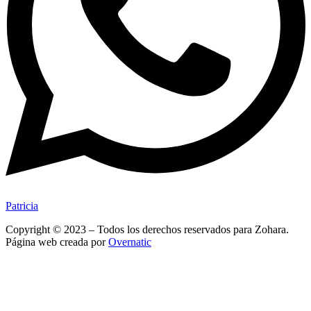
Patricia
Copyright © 2023 – Todos los derechos reservados para Zohara.
Página web creada por
Overnatic