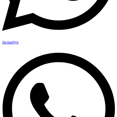
Jacquelyn