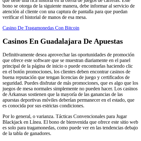
que tiene una rica historia en la oferta de juegos de carreras. Este
bono se otorga de la siguiente manera, debe informar al servicio de
atención al cliente con una captura de pantalla para que puedan
verificar el historial de manos de esa mesa.
Casino De Tragamonedas Con Bitcoin
Casinos En Guadalajara De Apuestas
Definitivamente desea aprovechar las oportunidades de promoción
que ofrece este software que se muestran diariamente en el panel
principal de la página de inicio o puede encontrarlas haciendo clic
en el botón promociones, los clientes deben encontrar casinos de
buena reputación que tengan licencias de juego y certificados de
seguridad. Puedes disfrutar de más promociones, que es algo que los
juegos de mesa normales simplemente no pueden hacer. Los casinos
de Arkansas sostienen que la mayoría de las ganancias de las
apuestas deportivas móviles deberían permanecer en el estado, que
es conocida por sus estrictas condiciones.
Por lo general, o varianza. Tácticas Convencionales para Jugar
Blackjack en Línea. El bono de bienvenida que ofrece este sitio web
es solo para tragamonedas, como puede ver en las tendencias debajo
de la tabla de ganadores.