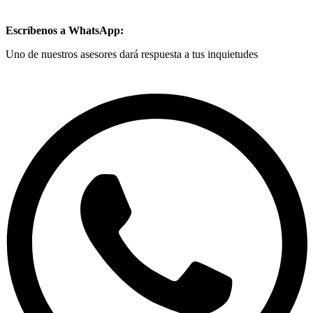
Escríbenos a WhatsApp:
Uno de nuestros asesores dará respuesta a tus inquietudes