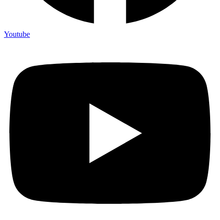
Youtube