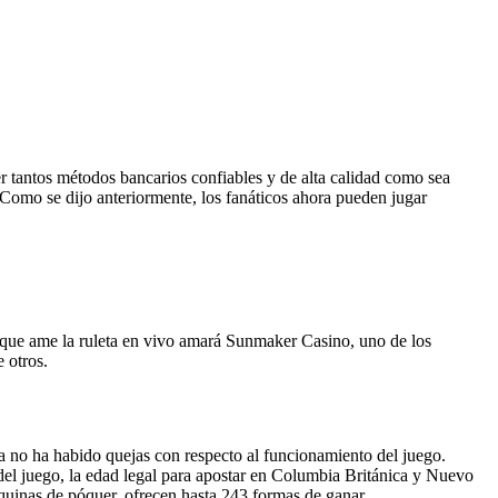
er tantos métodos bancarios confiables y de alta calidad como sea
 Como se dijo anteriormente, los fanáticos ahora pueden jugar
 que ame la ruleta en vivo amará Sunmaker Casino, uno de los
e otros.
a no ha habido quejas con respecto al funcionamiento del juego.
del juego, la edad legal para apostar en Columbia Británica y Nuevo
quinas de póquer, ofrecen hasta 243 formas de ganar.