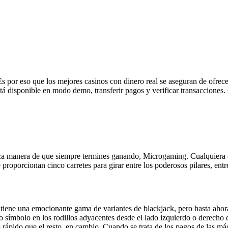
Es por eso que los mejores casinos con dinero real se aseguran de ofrec
tá disponible en modo demo, transferir pagos y verificar transacciones.
única manera de que siempre termines ganando, Microgaming. Cualquiera
 proporcionan cinco carretes para girar entre los poderosos pilares, entr
tiene una emocionante gama de variantes de blackjack, pero hasta ahor
o símbolo en los rodillos adyacentes desde el lado izquierdo o derecho 
ápido que el resto, en cambio. Cuando se trata de los pagos de las má